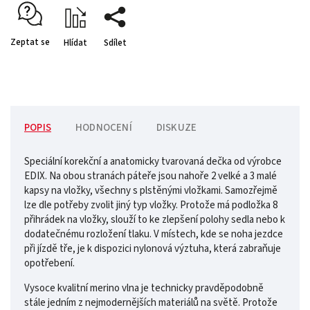
Zeptat se
Hlídat
Sdílet
POPIS
HODNOCENÍ
DISKUZE
Speciální korekční a anatomicky tvarovaná dečka od výrobce
EDIX. Na obou stranách páteře jsou nahoře 2 velké a 3 malé
kapsy na vložky, všechny s plstěnými vložkami. Samozřejmě
lze dle potřeby zvolit jiný typ vložky. Protože má podložka 8
přihrádek na vložky, slouží to ke zlepšení polohy sedla nebo k
dodatečnému rozložení tlaku. V místech, kde se noha jezdce
při jízdě tře, je k dispozici nylonová výztuha, která zabraňuje
opotřebení.
Vysoce kvalitní merino vlna je technicky pravděpodobně
stále jedním z nejmodernějších materiálů na světě. Protože