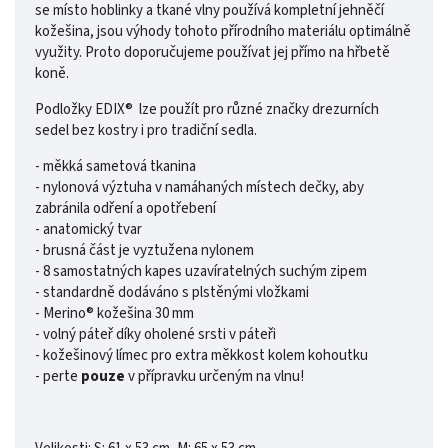
se místo hoblinky a tkané vlny používá kompletní jehněčí
kožešina, jsou výhody tohoto přírodního materiálu optimálně
využity. Proto doporučujeme používat jej přímo na hřbetě
koně.
Podložky EDIX® lze použít pro různé značky drezurních
sedel bez kostry i pro tradiční sedla.
- měkká sametová tkanina
- nylonová výztuha v namáhaných místech dečky, aby
zabránila odření a opotřebení
- anatomický tvar
- brusná část je vyztužena nylonem
- 8 samostatných kapes uzavíratelných suchým zipem
- standardně dodáváno s plstěnými vložkami
- Merino® kožešina 30 mm
- volný páteř díky oholené srsti v páteři
- kožešinový límec pro extra měkkost kolem kohoutku
- perte
pouze
v přípravku určeným na vlnu!