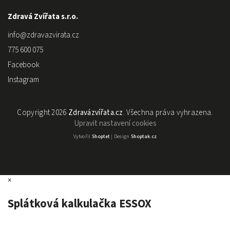
Zdravá Zvířata s.r.o.
info
@
zdravazvirata.cz
775 600 075
Facebook
Instagram
Copyright 2026
Zdravázvířata.cz
. Všechna práva vyhrazena.
Upravit nastavení cookies
Vytvořil
Shoptet
| Design
Shoptak.cz
×
Splátková kalkulačka ESSOX