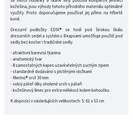
se místo hoblinky a tkané vlny používá kompletní jehněčí
kožešina, jsou výhody tohoto přírodního materiálu optimálně
využity. Proto doporučujeme používat jej přímo na hřbetě
koně.
Drezurní podložky EDIX® se hodí pod širokou škálu
drezurních sedel a systém s 8 kapsami umožňuje použití pod
sedly bez koster i tradičními sedly.
- atraktivní barevná tkanina
- anatomický tvar
- 8 samostatných kapes uzavíratelných suchým zipem
- standardně dodáváno s plstěnými vložkami
- Merino® srst 30 mm
- volný páteř díky oholené srsti v páteři
- kožešinový límec pro extra měkkost kolem kohoutku
K dispozici v následujících velikostech: S: 61 x 53 cm