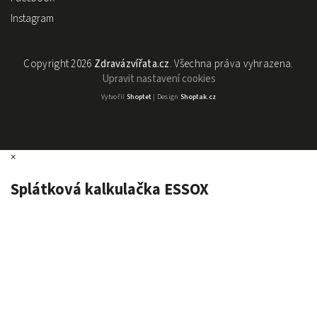
Instagram
Copyright 2026
Zdravázvířata.cz
. Všechna práva vyhrazena.
Upravit nastavení cookies
Vytvořil
Shoptet
| Design
Shoptak.cz
×
Splátková kalkulačka ESSOX