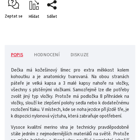
Zeptat se
Hlídat
Sdílet
POPIS
HODNOCENÍ
DISKUZE
Dečka má kožešinový límec pro extra měkkost kolem
kohoutku a je anatomicky tvarovaná. Na obou stranách
páteře je velká kapsa a 3 malé kapsy nahoře na vložky,
všechny s plstěnými vložkami. Samozřejmě lze dle potřeby
zvolit jiný typ vložky. Protože má podložka 8 přihrádek na
vložky, slouží ke zlepšení polohy sedla nebo k dodatečnému
rozložení tlaku. V místech, kde se noha jezdce při jízdě tře, je
k dispozici nylonová výztuha, která zabraňuje opotřebení.
Vysoce kvalitní merino vlna je technicky pravděpodobně
stále jedním z nejmodernějších materiálů na světě. Protože