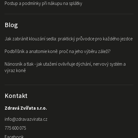
Postup a podmínky při nákupu na splátky
Blog
Jak zabránit klouzání sedla: praktický průvodce pro každého jezdce
Podbřišník a anatomie koně: proč na jeho výběru záleží?
Nánosník a tlak - jak utažení ovlivňuje dýchání, nervový systém a
výraz koně
Kontakt
Zdravá Zvířata s.r.o.
info
@
zdravazvirata.cz
775 600 075
Facebook