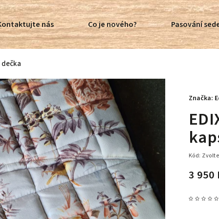
Kontaktujte nás
Co je nového?
Pasování sede
í dečka
Značka:
E
EDI
kap
Kód:
Zvolte
3 950 