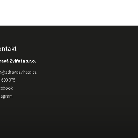
ontakt
avá Zvířata s.r.o.
o
@
zdravazvirata.cz
 600 075
cebook
stagram