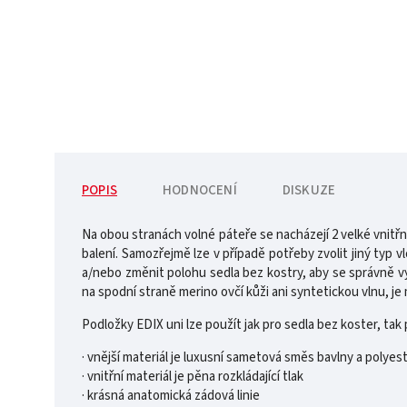
POPIS
HODNOCENÍ
DISKUZE
Na obou stranách volné páteře se nacházejí 2 velké vnitřn
balení. Samozřejmě lze v případě potřeby zvolit jiný typ vl
a/nebo změnit polohu sedla bez kostry, aby se správně 
na spodní straně merino ovčí kůži ani syntetickou vlnu, j
Podložky EDIX uni lze použít jak pro sedla bez koster, tak p
· vnější materiál je luxusní sametová směs bavlny a polyes
· vnitřní materiál je pěna rozkládající tlak
· krásná anatomická zádová linie