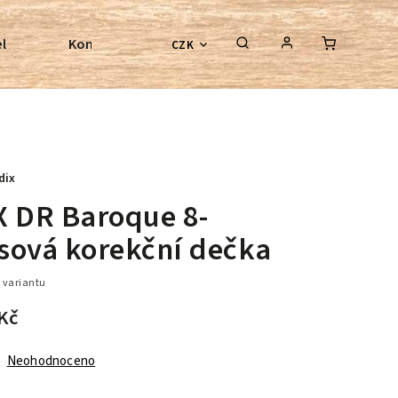
l
Kontroly bezkostrových sedel
Poradenství
CZK
dix
X DR Baroque 8-
sová korekční dečka
 variantu
Kč
Neohodnoceno