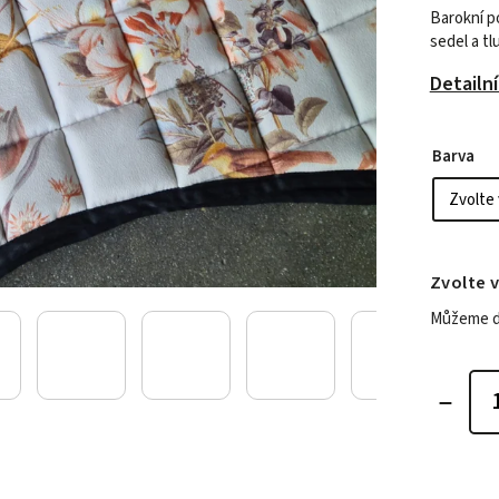
Barokní p
sedel a tl
Detailn
Barva
Zvolte 
Můžeme do