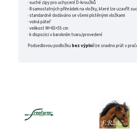
· suché zipy pro uchycení D-kroužků
· 8 samostatných přihrádek na vložky, které lze uzavřít s
· standardně dodáváno se všemi plstěnými vložkami
· volná páteř
· velikost M=65×55 cm
· k dispozici v barokním tvaru/provedení
Podsedlovou podložku
bez výplní
lze snadno prát v prač