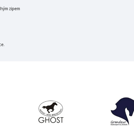
uchým zipem
ce.