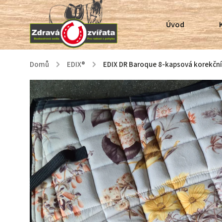
Úvod
Domů
/
EDIX®
/
EDIX DR Baroque 8-kapsová korekčn