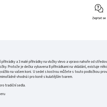
Zeptat se
í přihrádky a 3 malé přihrádky na vložky vlevo a vpravo nahoře od středo
ožky. Protože je dečka vybavena 8 přihrádkami na vkládání, existuje několi
vyvážilo na vašem koni. U sedel s kostrou můžete s touto podložkou pr
e mimořádně vhodná i pro koně s kulatějším tvarem.
ro tradiční sedla.
teru