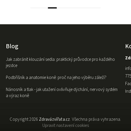
Blog
K
Zdr
Jak zabránit klouzání sedla: praktický průvodce pro každého
jezdce
inf
775
Podbřišník a anatomie koně: proč na jeho výběru záleží?
Fa
Nánosník a tlak - jak utažení ovlivňuje dýchání, nervový systém
In
a výraz koně
Copyright 2026
Zdravázvířata.cz
. Všechna práva vyhrazena.
Upravit nastavení cookies