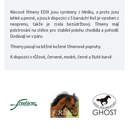
Klecové třmeny EDIX jsou vyrobeny z hliníku, a proto jsou
lehké a pevné, a jsou k dispozici v 5 barvách! Koš je vyroben z
neoprenu, takže je zcela bezúdržbový. Třmeny mají
polstrování na stélce pro stabilní polohu chodidla a pohodlí.
Dodávají se v páru.
Třmeny pasují na běžné kožené třmenové popruhy.
K dispozici v růžové, červené, modré, černé a žluté barvě.