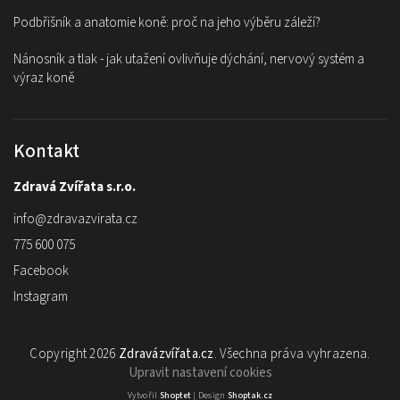
Podbřišník a anatomie koně: proč na jeho výběru záleží?
Nánosník a tlak - jak utažení ovlivňuje dýchání, nervový systém a
výraz koně
Kontakt
Zdravá Zvířata s.r.o.
info
@
zdravazvirata.cz
775 600 075
Facebook
Instagram
Copyright 2026
Zdravázvířata.cz
. Všechna práva vyhrazena.
Upravit nastavení cookies
Vytvořil
Shoptet
| Design
Shoptak.cz