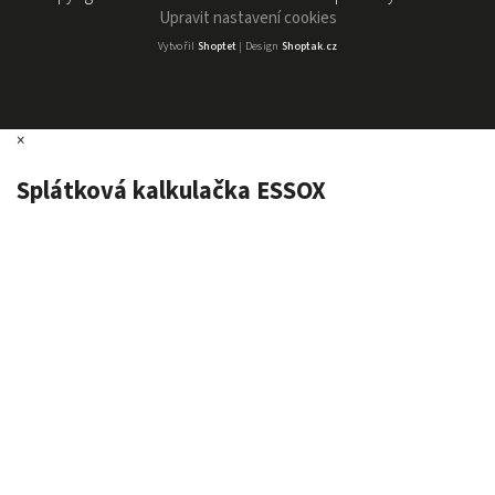
Upravit nastavení cookies
Vytvořil
Shoptet
| Design
Shoptak.cz
×
Splátková kalkulačka ESSOX