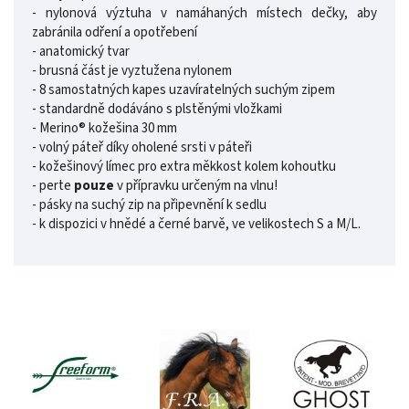
- nylonová výztuha v namáhaných místech dečky, aby
zabránila odření a opotřebení
- anatomický tvar
- brusná část je vyztužena nylonem
- 8 samostatných kapes uzavíratelných suchým zipem
- standardně dodáváno s plstěnými vložkami
- Merino® kožešina 30 mm
- volný páteř díky oholené srsti v páteři
- kožešinový límec pro extra měkkost kolem kohoutku
- perte
pouze
v přípravku určeným na vlnu!
- pásky na suchý zip na připevnění k sedlu
- k dispozici v hnědé a černé barvě, ve velikostech S a M/L.