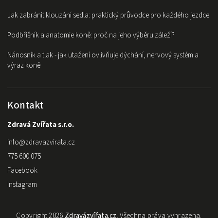
Jak zabránit klouzání sedla: praktický průvodce pro každého jezdce
Podbřišník a anatomie koně: proč na jeho výběru záleží?
Nánosník a tlak - jak utažení ovlivňuje dýchání, nervový systém a
výraz koně
Kontakt
Zdravá Zvířata s.r.o.
info
@
zdravazvirata.cz
775 600 075
Facebook
Instagram
Copyright 2026
Zdravázvířata.cz
. Všechna práva vyhrazena.