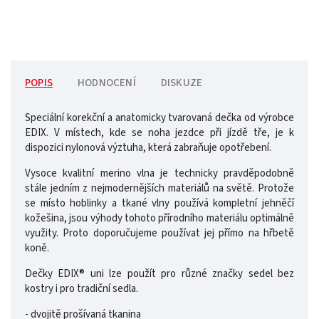
POPIS
HODNOCENÍ
DISKUZE
Speciální korekční a anatomicky tvarovaná dečka od výrobce
EDIX. V místech, kde se noha jezdce při jízdě tře, je k
dispozici nylonová výztuha, která zabraňuje opotřebení.
Vysoce kvalitní merino vlna je technicky pravděpodobně
stále jedním z nejmodernějších materiálů na světě. Protože
se místo hoblinky a tkané vlny používá kompletní jehněčí
kožešina, jsou výhody tohoto přírodního materiálu optimálně
využity. Proto doporučujeme používat jej přímo na hřbetě
koně.
Dečky EDIX® uni lze použít pro různé značky sedel bez
kostry i pro tradiční sedla.
- dvojitě prošívaná tkanina