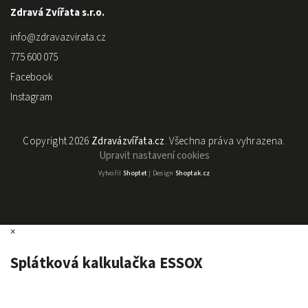
Zdravá Zvířata s.r.o.
info
@
zdravazvirata.cz
775 600 075
Facebook
Instagram
Copyright 2026
Zdravázvířata.cz
. Všechna práva vyhrazena.
Upravit nastavení cookies
Vytvořil
Shoptet
| Design
Shoptak.cz
×
Splátková kalkulačka ESSOX