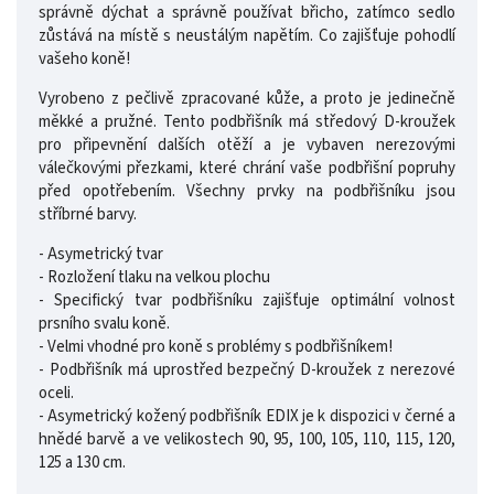
správně dýchat a správně používat břicho, zatímco sedlo
zůstává na místě s neustálým napětím. Co zajišťuje pohodlí
vašeho koně!
Vyrobeno z pečlivě zpracované kůže, a proto je jedinečně
měkké a pružné. Tento podbřišník má středový D-kroužek
pro připevnění dalších otěží a je vybaven nerezovými
válečkovými přezkami, které chrání vaše podbřišní popruhy
před opotřebením. Všechny prvky na podbřišníku jsou
stříbrné barvy.
- Asymetrický tvar
- Rozložení tlaku na velkou plochu
- Specifický tvar podbřišníku zajišťuje optimální volnost
prsního svalu koně.
- Velmi vhodné pro koně s problémy s podbřišníkem!
- Podbřišník má uprostřed bezpečný D-kroužek z nerezové
oceli.
- Asymetrický kožený podbřišník EDIX je k dispozici v černé a
hnědé barvě a ve velikostech 90, 95, 100, 105, 110, 115, 120,
125 a 130 cm.