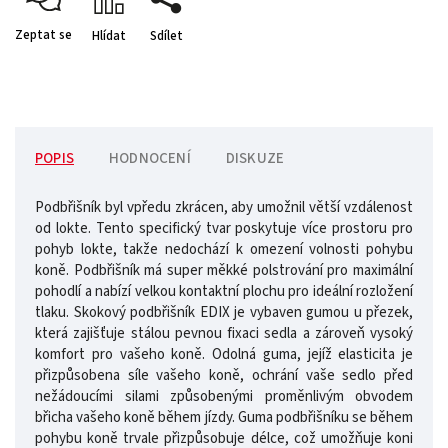
Zeptat se
Hlídat
Sdílet
POPIS
HODNOCENÍ
DISKUZE
Podbřišník byl vpředu zkrácen, aby umožnil větší vzdálenost
od lokte. Tento specifický tvar poskytuje více prostoru pro
pohyb lokte, takže nedochází k omezení volnosti pohybu
koně. Podbřišník má super měkké polstrování pro maximální
pohodlí a nabízí velkou kontaktní plochu pro ideální rozložení
tlaku. Skokový podbřišník EDIX je vybaven gumou u přezek,
která zajišťuje stálou pevnou fixaci sedla a zároveň vysoký
komfort pro vašeho koně. Odolná guma, jejíž elasticita je
přizpůsobena síle vašeho koně, ochrání vaše sedlo před
nežádoucími silami způsobenými proměnlivým obvodem
břicha vašeho koně během jízdy. Guma podbřišníku se během
pohybu koně trvale přizpůsobuje délce, což umožňuje koni