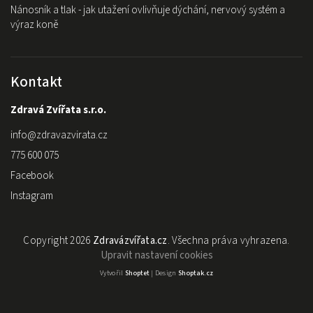
Nánosník a tlak - jak utažení ovlivňuje dýchání, nervový systém a
výraz koně
Kontakt
Zdravá Zvířata s.r.o.
info
@
zdravazvirata.cz
775 600 075
Facebook
Instagram
Copyright 2026
Zdravázvířata.cz
. Všechna práva vyhrazena.
Upravit nastavení cookies
Vytvořil
Shoptet
| Design
Shoptak.cz