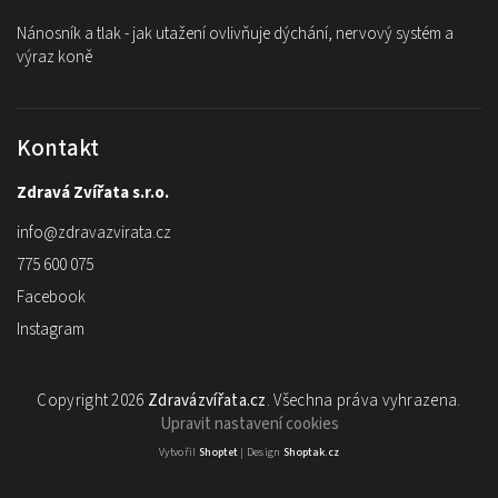
Nánosník a tlak - jak utažení ovlivňuje dýchání, nervový systém a
výraz koně
Kontakt
Zdravá Zvířata s.r.o.
info
@
zdravazvirata.cz
775 600 075
Facebook
Instagram
Copyright 2026
Zdravázvířata.cz
. Všechna práva vyhrazena.
Upravit nastavení cookies
Vytvořil
Shoptet
| Design
Shoptak.cz