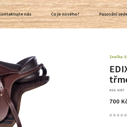
Kontaktujte nás
Co je nového?
Pasování sede
Značka:
E
EDI
třm
Kód:
4367
700 K