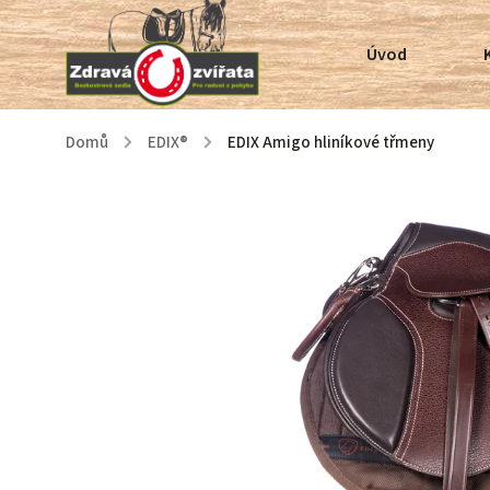
Úvod
Domů
/
EDIX®
/
EDIX Amigo hliníkové třmeny