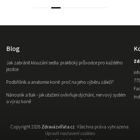
Blog
K
Zdr
Jak zabránit klouzání sedla: praktický průvodce pro každého
jezdce
inf
775
Podbřišník a anatomie koně: proč na jeho výběru záleží?
Fa
Nánosník a tlak - jak utažení ovlivňuje dýchání, nervový systém
In
a výraz koně
Copyright 2026
Zdravázvířata.cz
. Všechna práva vyhrazena.
Upravit nastavení cookies