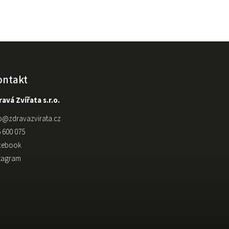
ontakt
avá Zvířata s.r.o.
o
@
zdravazvirata.cz
 600 075
cebook
stagram