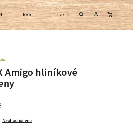
l
Kontroly bezkostrových sedel
Poradenství
CZK
dix
X Amigo hliníkové
eny
č
Neohodnoceno