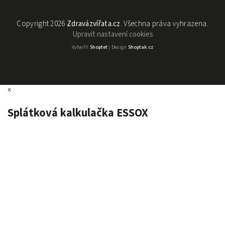
Copyright 2026
Zdravázvířata.cz
. Všechna práva vyhrazena.
Upravit nastavení cookies
Vytvořil
Shoptet
| Design
Shoptak.cz
×
Splátková kalkulačka ESSOX