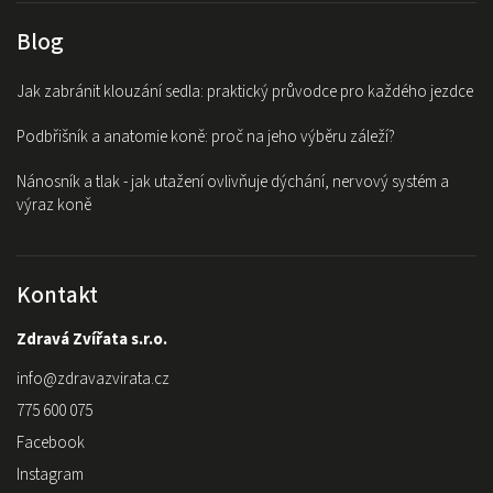
Blog
Jak zabránit klouzání sedla: praktický průvodce pro každého jezdce
Podbřišník a anatomie koně: proč na jeho výběru záleží?
Nánosník a tlak - jak utažení ovlivňuje dýchání, nervový systém a
výraz koně
Kontakt
Zdravá Zvířata s.r.o.
info
@
zdravazvirata.cz
775 600 075
Facebook
Instagram