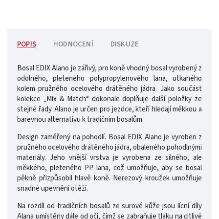
POPIS
HODNOCENÍ
DISKUZE
Bosal EDIX Alano je zářivý, pro koně vhodný bosal vyrobený z
odolného, ​​pleteného polypropylenového lana, utkaného
kolem pružného ocelového drátěného jádra. Jako součást
kolekce „Mix & Match“ dokonale doplňuje další položky ze
stejné řady. Alano je určen pro jezdce, kteří hledají měkkou a
barevnou alternativu k tradičním bosalům.
Design zaměřený na pohodlí. Bosal EDIX Alano je vyroben z
pružného ocelového drátěného jádra, obaleného pohodlnými
materiály. Jeho vnější vrstva je vyrobena ze silného, ​​ale
měkkého, pleteného PP lana, což umožňuje, aby se bosal
pěkně přizpůsobil hlavě koně. Nerezový kroužek umožňuje
snadné upevnění otěží.
Na rozdíl od tradičních bosalů ze surové kůže jsou lícní díly
Alana umístěny dále od očí, čímž se zabraňuje tlaku na citlivé