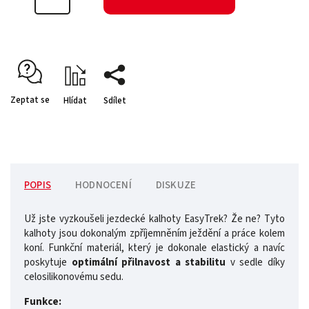
Zeptat se
Hlídat
Sdílet
POPIS
HODNOCENÍ
DISKUZE
Už jste vyzkoušeli jezdecké kalhoty EasyTrek? Že ne? Tyto
kalhoty jsou dokonalým zpříjemněním ježdění a práce kolem
koní. Funkční materiál, který je dokonale elastický a navíc
poskytuje
optimální přilnavost a stabilitu
v sedle díky
celosilikonovému sedu.
Funkce: