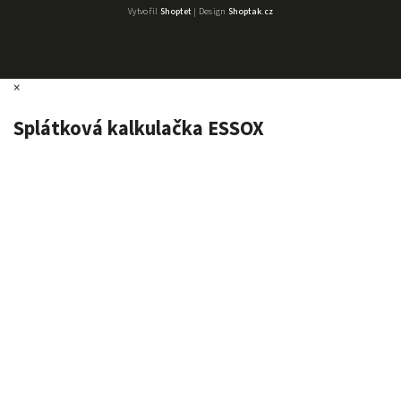
Vytvořil
Shoptet
| Design
Shoptak.cz
×
Splátková kalkulačka ESSOX