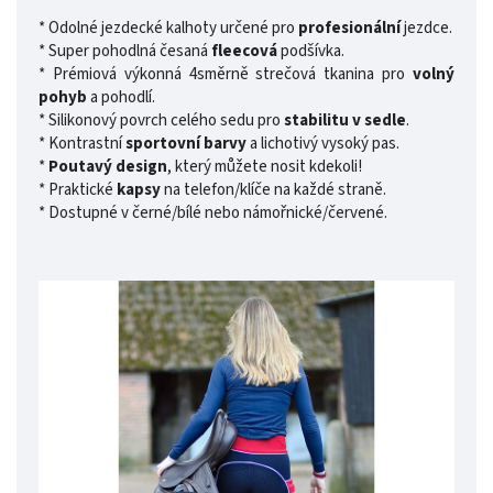
* Odolné jezdecké kalhoty určené pro
profesionální
jezdce.
* Super pohodlná česaná
fleecová
podšívka.
* Prémiová výkonná 4směrně strečová tkanina pro
volný
pohyb
a pohodlí.
* Silikonový povrch celého sedu pro
stabilitu v sedle
.
* Kontrastní
sportovní barvy
a lichotivý vysoký pas.
*
Poutavý design
, který můžete nosit kdekoli!
* Praktické
kapsy
na telefon/klíče na každé straně.
* Dostupné v černé/bílé nebo námořnické/červené.