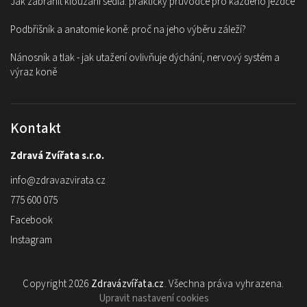
Jak zabránit klouzání sedla: praktický průvodce pro každého jezdce
Podbřišník a anatomie koně: proč na jeho výběru záleží?
Nánosník a tlak - jak utažení ovlivňuje dýchání, nervový systém a
výraz koně
Kontakt
Zdravá Zvířata s.r.o.
info
@
zdravazvirata.cz
775 600 075
Facebook
Instagram
Copyright 2026
Zdravázvířata.cz
. Všechna práva vyhrazena.
Upravit nastavení cookies