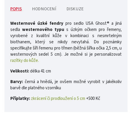
POPIS
HODNOCENÍ
DISKUZE
W
esternové úzké fendry
pro sedlo USA Ghost® a jiná
sedla
westernového typu
s úzkým očkem pro řemeny,
vyrobené z kvalitní kůže v kombinaci s nesmrtelným
biothanem, který se nikdy nevytahá. Do poznámky
specifikujte šíři řemenu pro třmen (běžná šířka očka 2,5 cm, u
westernových sedel 5 cm). Je možné si je personalizovat
razítky do kůže.
Velikosti:
délka 41 cm
Barvy:
černá a hnědá, je ovšem možné vyrobit v jakékoliv
barvě dle platného vzorníku
Příplatky:
zkrácení či prodloužení o 5 cm
+500 Kč