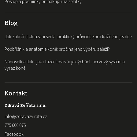
Postup a podmínky při nákupu na splátky
Blog
Jak zabránit klouzání sedla: praktický průvodce pro každého jezdce
Podbřišník a anatomie koně: proč na jeho výběru záleží?
Nánosník a tlak - jak utažení ovlivňuje dýchání, nervový systém a
výraz koně
Kontakt
Zdravá Zvířata s.r.o.
info
@
zdravazvirata.cz
775 600 075
Facebook