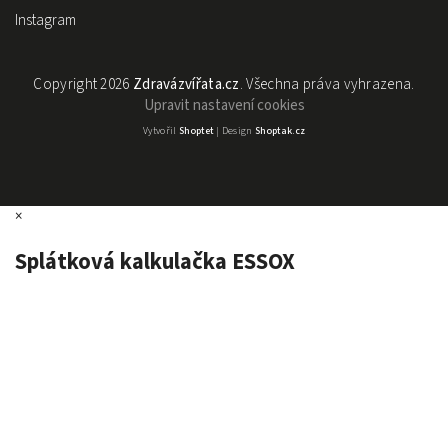
Instagram
Copyright 2026
Zdravázvířata.cz
. Všechna práva vyhrazena.
Upravit nastavení cookies
Vytvořil
Shoptet
| Design
Shoptak.cz
×
Splátková kalkulačka ESSOX