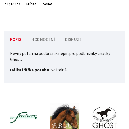
Zeptat se
Hlídat
Sdílet
POPIS
HODNOCENÍ
DISKUZE
Rovný potah na podbřišník nejen pro podbřišníky značky
Ghost.
Délka i šířka potahu:
volitelná