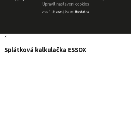
Upravit nastavení cookies
Vytvořil
Shoptet
| Design
Shoptak.cz
×
Splátková kalkulačka ESSOX