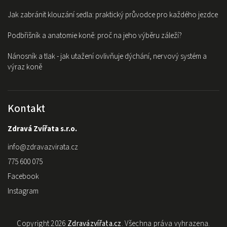
Jak zabránit klouzání sedla: praktický průvodce pro každého jezdce
Podbřišník a anatomie koně: proč na jeho výběru záleží?
Nánosník a tlak - jak utažení ovlivňuje dýchání, nervový systém a
výraz koně
Kontakt
Zdravá Zvířata s.r.o.
info
@
zdravazvirata.cz
775 600 075
Facebook
Instagram
Copyright 2026
Zdravázvířata.cz
. Všechna práva vyhrazena.