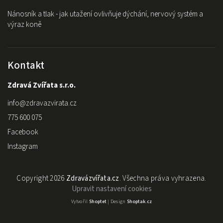
Nánosník a tlak - jak utažení ovlivňuje dýchání, nervový systém a
výraz koně
Kontakt
Zdravá Zvířata s.r.o.
info
@
zdravazvirata.cz
775 600 075
Facebook
Instagram
Copyright 2026
Zdravázvířata.cz
. Všechna práva vyhrazena.
Upravit nastavení cookies
Vytvořil
Shoptet
| Design
Shoptak.cz