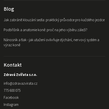
Blog
Jak zabránit klouzání sedla: praktický průvodce pro každého jezdce
Podbřišník a anatomie koně: proč na jeho výběru záleží?
Nánosník a tlak - jak utažení ovlivňuje dýchání, nervový systém a
výraz koně
Kontakt
Zdravá Zvířata s.r.o.
info
@
zdravazvirata.cz
775 600 075
Facebook
Instagram