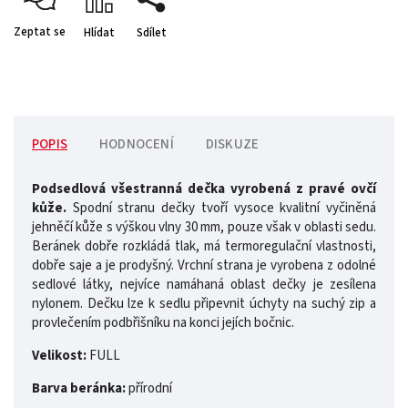
Zeptat se
Hlídat
Sdílet
POPIS
HODNOCENÍ
DISKUZE
Podsedlová všestranná dečka vyrobená z pravé ovčí
kůže.
Spodní stranu dečky tvoří vysoce kvalitní vyčiněná
jehněčí kůže s výškou vlny 30 mm, pouze však v oblasti sedu.
Beránek dobře rozkládá tlak, má termoregulační vlastnosti,
dobře saje a je prodyšný. Vrchní strana je vyrobena z odolné
sedlové látky, nejvíce namáhaná oblast dečky je zesílena
nylonem. Dečku lze k sedlu připevnit úchyty na suchý zip a
provlečením podbřišníku na konci jejích bočnic.
Velikost:
FULL
Barva beránka:
přírodní