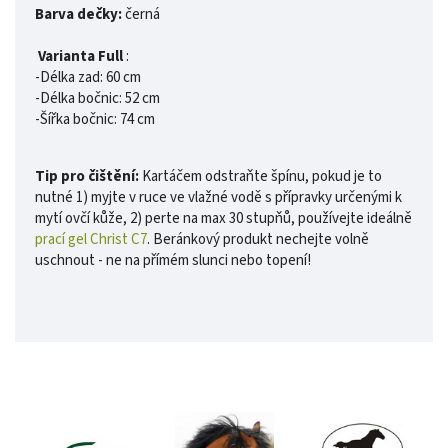
Barva dečky:
černá
Varianta Full
:
-Délka zad: 60 cm
-Délka bočnic: 52 cm
-Šířka bočnic: 74 cm
Tip pro čištění:
Kartáčem odstraňte špínu, pokud je to
nutné 1) myjte v ruce ve vlažné vodě s přípravky určenými k
mytí ovčí kůže, 2) perte na max 30 stupňů, používejte ideálně
prací gel Christ C7
. Beránkový produkt nechejte volně
uschnout - ne na přímém slunci nebo topení!