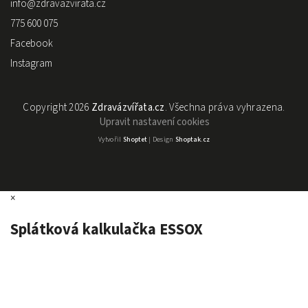
info
@
zdravazvirata.cz
775 600 075
Facebook
Instagram
Copyright 2026
Zdravázvířata.cz
. Všechna práva vyhrazena.
Upravit nastavení cookies
Vytvořil
Shoptet
| Design
Shoptak.cz
×
Splátková kalkulačka ESSOX