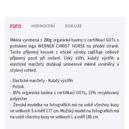
POPIS
HODNOCENÍ
DISKUZE
Mikina vyrobená z 280g organické bavlny s certifikací GOTs s
potiskem loga WERNER CHRIST HORSE na přední straně.
Tento příjemný kousek z etické výroby zajišťuje celkově
příjemný pocit při nošení. Úzký střih, kulatý výstřih a
elastické manžety dodávají unisexové mikině uvolněný a
stylový vzhled.
- Elastické manžety - Kulatý výstřih
- Potisk
- 85% organická bavlna s certifikací GOTs, 15% recyklovaný
polyester
- Ženská modelka na fotografiích má na sobě všechny kusy
ve velikosti S a měří 177 cm. Mužský model na fotografiích má
na sobě všechny kusy ve velikosti L a měří 185 cm.