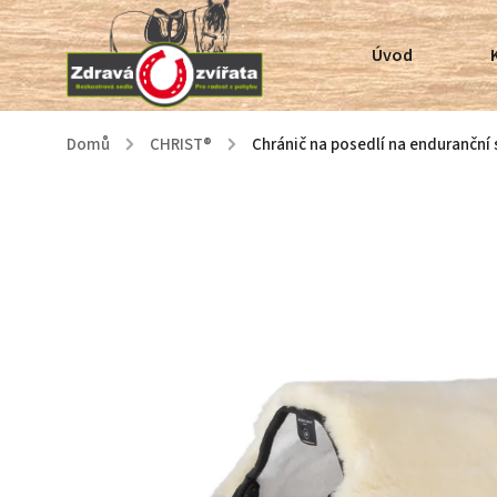
Úvod
Domů
/
CHRIST®
/
Chránič na posedlí na enduranční 