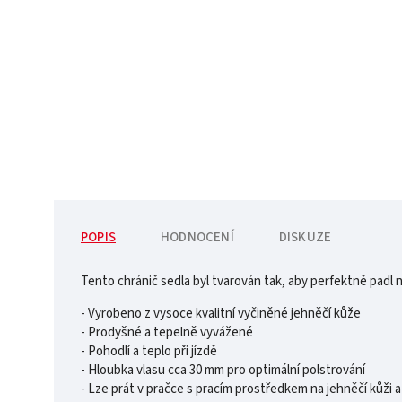
POPIS
HODNOCENÍ
DISKUZE
Tento chránič sedla byl tvarován tak, aby perfektně padl
- Vyrobeno z vysoce kvalitní vyčiněné jehněčí kůže
- Prodyšné a tepelně vyvážené
- Pohodlí a teplo při jízdě
- Hloubka vlasu cca 30 mm pro optimální polstrování
- Lze prát v pračce s pracím prostředkem na jehněčí kůži a