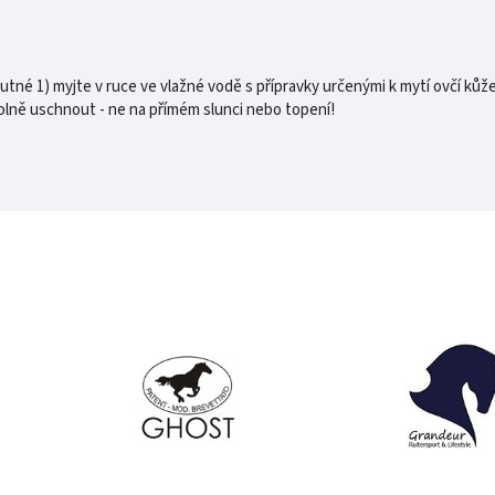
tné 1) myjte v ruce ve vlažné vodě s přípravky určenými k mytí ovčí kůže
olně uschnout - ne na přímém slunci nebo topení!