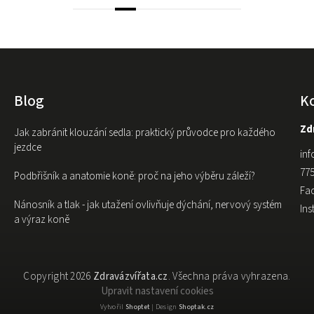
Blog
K
Zdr
Jak zabránit klouzání sedla: praktický průvodce pro každého
jezdce
inf
775
Podbřišník a anatomie koně: proč na jeho výběru záleží?
Fa
Nánosník a tlak - jak utažení ovlivňuje dýchání, nervový systém
In
a výraz koně
Copyright 2026
Zdravázvířata.cz
. Všechna práva vyhrazena.
Upravit nastavení cookies
Vytvořil
Shoptet
| Design
Shoptak.cz