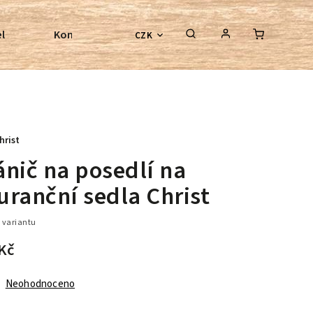
l
Kontroly bezkostrových sedel
Poradenství
CZK
hrist
ánič na posedlí na
uranční sedla Christ
 variantu
Kč
Neohodnoceno