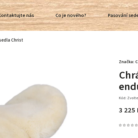
Kontaktujte nás
Co je nového?
Pasování sede
sedla Christ
Značka:
C
Chr
end
Kód:
Zvolte
3 225 