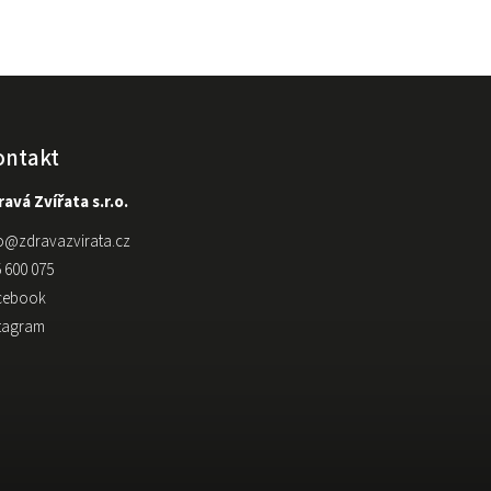
ontakt
avá Zvířata s.r.o.
o
@
zdravazvirata.cz
 600 075
cebook
stagram