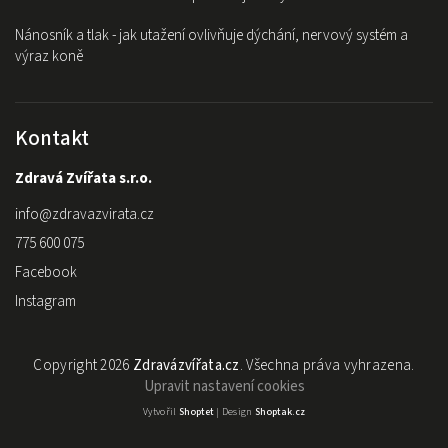
Nánosník a tlak - jak utažení ovlivňuje dýchání, nervový systém a
výraz koně
Kontakt
Zdravá Zvířata s.r.o.
info
@
zdravazvirata.cz
775 600 075
Facebook
Instagram
Copyright 2026
Zdravázvířata.cz
. Všechna práva vyhrazena.
Upravit nastavení cookies
Vytvořil
Shoptet
| Design
Shoptak.cz