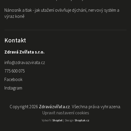
Nánosník a tlak - jak utažení ovlivňuje dýchání, nervový systém a
výraz koně
Kontakt
Zdravá Zvířata s.r.o.
info
@
zdravazvirata.cz
775 600 075
Facebook
Instagram
Copyright 2026
Zdravázvířata.cz
. Všechna práva vyhrazena.
Upravit nastavení cookies
Vytvořil
Shoptet
| Design
Shoptak.cz