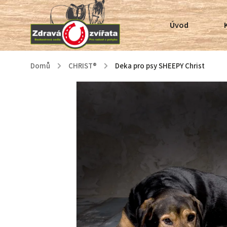
Úvod
Domů
/
CHRIST®
/
Deka pro psy SHEEPY Christ