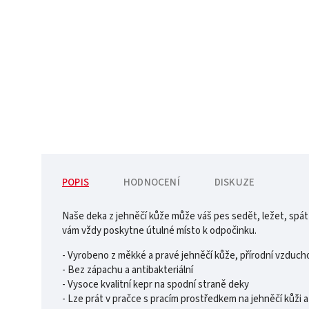
POPIS
HODNOCENÍ
DISKUZE
Naše deka z jehněčí kůže může váš pes sedět, ležet, spát 
vám vždy poskytne útulné místo k odpočinku.
- Vyrobeno z měkké a pravé jehněčí kůže, přírodní vzducho
- Bez zápachu a antibakteriální
- Vysoce kvalitní kepr na spodní straně deky
- Lze prát v pračce s pracím prostředkem na jehněčí kůži a