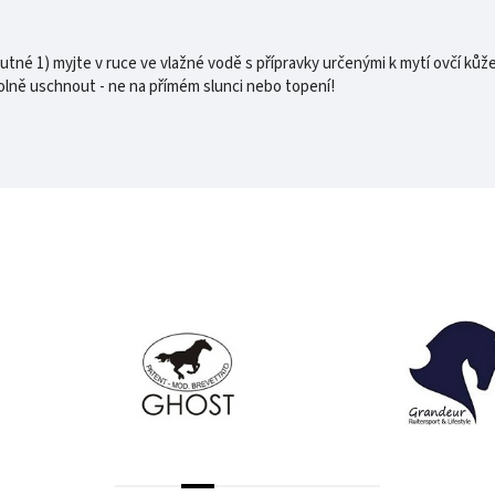
tné 1) myjte v ruce ve vlažné vodě s přípravky určenými k mytí ovčí kůže
olně uschnout - ne na přímém slunci nebo topení!