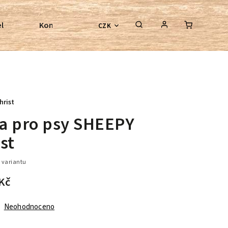
l
Kontroly bezkostrových sedel
Poradenství
CZK
hrist
a pro psy SHEEPY
st
 variantu
Kč
Neohodnoceno