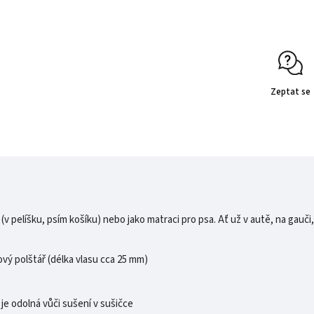
Zeptat se
(v pelíšku, psím košíku) nebo jako matraci pro psa. Ať už v autě, na gau
vý polštář (délka vlasu cca 25 mm)
 je odolná vůči sušení v sušičce