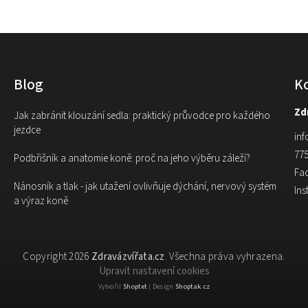
Blog
K
Zdr
Jak zabránit klouzání sedla: praktický průvodce pro každého
jezdce
inf
775
Podbřišník a anatomie koně: proč na jeho výběru záleží?
Fa
Nánosník a tlak - jak utažení ovlivňuje dýchání, nervový systém
In
a výraz koně
Copyright 2026
Zdravázvířata.cz
. Všechna práva vyhrazena.
Upravit nastavení cookies
Vytvořil
Shoptet
| Design
Shoptak.cz