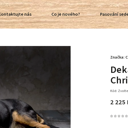
Kontaktujte nás
Co je nového?
Pasování sede
Značka:
C
Dek
Chri
Kód:
Zvolte
2 225 