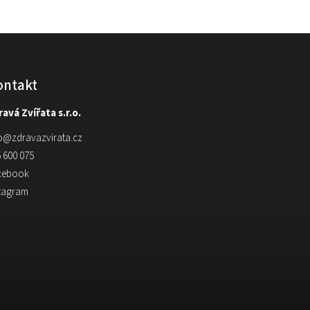
ontakt
avá Zvířata s.r.o.
o
@
zdravazvirata.cz
 600 075
cebook
stagram