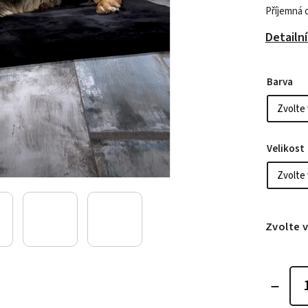
Příjemná 
Detailn
Barva
Velikost
Zvolte 