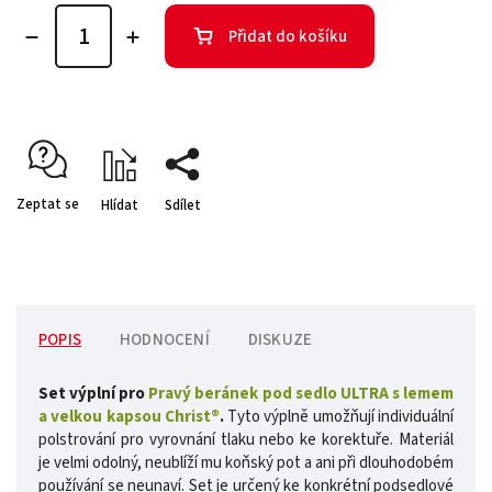
Přidat do košíku
Zeptat se
Hlídat
Sdílet
POPIS
HODNOCENÍ
DISKUZE
Set výplní pro
Pravý beránek pod sedlo ULTRA s lemem
a velkou kapsou Christ®
.
Tyto výplně umožňují individuální
polstrování pro vyrovnání tlaku nebo ke korektuře. Materiál
je velmi odolný, neublíží mu koňský pot a ani při dlouhodobém
používání se neunaví. Set je určený ke konkrétní podsedlové