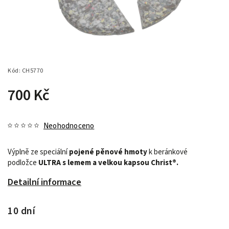
Kód:
CH5770
700 Kč
Neohodnoceno
Výplně ze speciální
pojené pěnové hmoty
k beránkové
podložce
ULTRA s lemem a velkou kapsou Christ®.
Detailní informace
10 dní