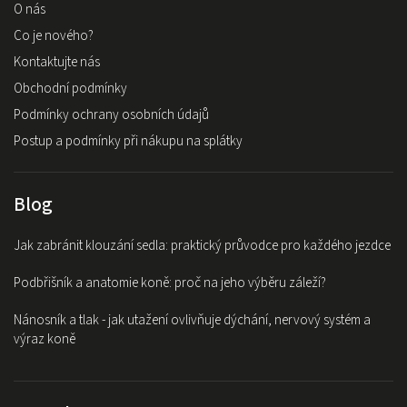
O nás
Co je nového?
Kontaktujte nás
Obchodní podmínky
Podmínky ochrany osobních údajů
Postup a podmínky při nákupu na splátky
Blog
Jak zabránit klouzání sedla: praktický průvodce pro každého jezdce
Podbřišník a anatomie koně: proč na jeho výběru záleží?
Nánosník a tlak - jak utažení ovlivňuje dýchání, nervový systém a
výraz koně