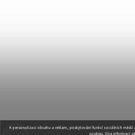
K personalizaci obsahu a reklam, poskytování funkcí sociálních médií
cookies. Více informací
z