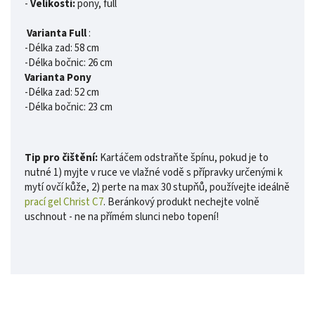
-
Velikosti:
pony, full
Varianta Full
:
-Délka zad: 58 cm
-Délka bočnic: 26 cm
Varianta Pony
-Délka zad: 52 cm
-Délka bočnic: 23 cm
Tip pro čištění:
Kartáčem odstraňte špínu, pokud je to
nutné 1) myjte v ruce ve vlažné vodě s přípravky určenými k
mytí ovčí kůže, 2) perte na max 30 stupňů, používejte ideálně
prací gel Christ C7
. Beránkový produkt nechejte volně
uschnout - ne na přímém slunci nebo topení!