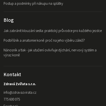
Postup a podmínky při nákupu na splátky
Blog
Jak zabránit klouzání sedla: praktický průvodce pro každého jezdce
Podbřišník a anatomie koně: proč na jeho výběru záleží?
Nánosník a tlak - jak utažení ovlivňuje dýchání, nervový systém a
výraz koně
Kontakt
Zdravá Zvířata s.r.o.
info
@
zdravazvirata.cz
775 600 075