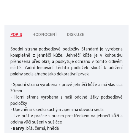
POPIS
HODNOCENÍ
DISKUZE
Spodní strana podsedlové podložky Standard je vyrobena
kompletně z jehněčí kůže. Jehněčí kůže je v kohoutku
přehozena přes okraj a poskytuje ochranu v tomto citlivém
místě. Zadní lemování těchto podložek slouží k udržení
polohy sedla a/nebo jako dekorativní prvek.
- Spodní strana vyrobena z pravé jehněčí kůže a má vlas cca
30 mm
- Horní strana vyrobena z naší odolné látky podsedlové
podložky
- Upevněna k sedlu suchým zipem na obvodu sedla
- Lze prát v pračce s pracím prostředkem na jehněčí kůži a
odolná vůči sušení v sušičce
-
Barvy:
bílá, černá, hnědá