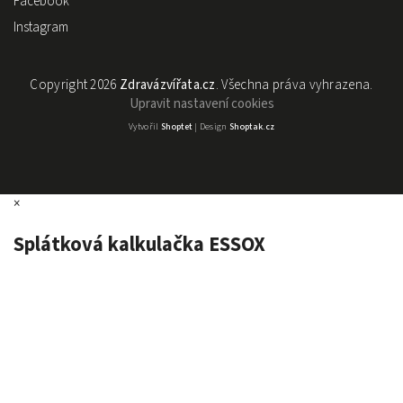
Facebook
Instagram
Copyright 2026
Zdravázvířata.cz
. Všechna práva vyhrazena.
Upravit nastavení cookies
Vytvořil
Shoptet
| Design
Shoptak.cz
×
Splátková kalkulačka ESSOX