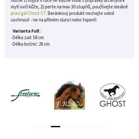
nutné 1) myjte v ruce ve vlažné vodě s přípravky určenými k
mytí ovčí kůže, 2) perte na max 30 stupňů, používejte ideálně
prací gel Christ C7
. Beránkový produkt nechejte volně
uschnout - ne na přímém slunci nebo topení!
Varianta Full
:
-Délka zad: 58 cm
-Délka bočnic: 26 cm