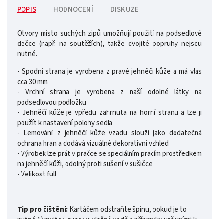
POPIS
HODNOCENÍ
DISKUZE
Otvory místo suchých zipů umožňují použití na podsedlové
dečce (např. na soutěžích), takže dvojité popruhy nejsou
nutné.
- Spodní strana je vyrobena z pravé jehněčí kůže a má vlas
cca 30 mm
- Vrchní strana je vyrobena z naší odolné látky na
podsedlovou podložku
- Jehněčí kůže je vpředu zahrnuta na horní stranu a lze ji
použít k nastavení polohy sedla
- Lemování z jehněčí kůže vzadu slouží jako dodatečná
ochrana hran a dodává vizuálně dekorativní vzhled
- Výrobek lze prát v pračce se speciálním pracím prostředkem
na jehněčí kůži, odolný proti sušení v sušičce
- Velikost full
Tip pro čištění:
Kartáčem odstraňte špínu, pokud je to