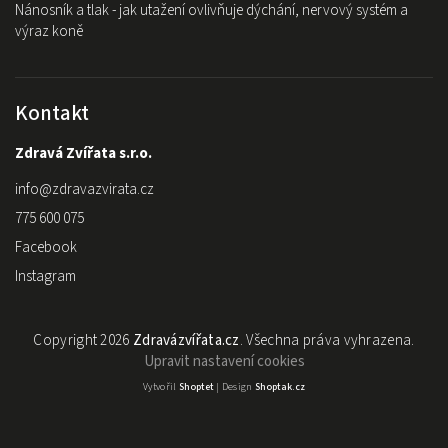
Nánosník a tlak - jak utažení ovlivňuje dýchání, nervový systém a
výraz koně
Kontakt
Zdravá Zvířata s.r.o.
info
@
zdravazvirata.cz
775 600 075
Facebook
Instagram
Copyright 2026
Zdravázvířata.cz
. Všechna práva vyhrazena.
Upravit nastavení cookies
Vytvořil
Shoptet
| Design
Shoptak.cz