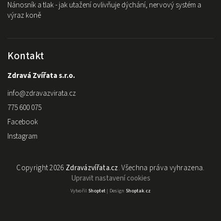
Nánosník a tlak - jak utažení ovlivňuje dýchání, nervový systém a
výraz koně
Kontakt
Zdravá Zvířata s.r.o.
info
@
zdravazvirata.cz
775 600 075
Facebook
Instagram
Copyright 2026
Zdravázvířata.cz
. Všechna práva vyhrazena.
Upravit nastavení cookies
Vytvořil
Shoptet
| Design
Shoptak.cz