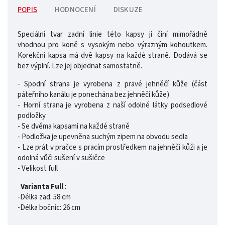
POPIS
HODNOCENÍ
DISKUZE
Speciální tvar zadní linie této kapsy ji činí mimořádně
vhodnou pro koně s vysokým nebo výrazným kohoutkem.
Korekční kapsa má dvě kapsy na každé straně. Dodává se
bez výplní. Lze jej objednat samostatně.
- Spodní strana je vyrobena z pravé jehněčí kůže (část
páteřního kanálu je ponechána bez jehněčí kůže)
- Horní strana je vyrobena z naší odolné látky podsedlové
podložky
- Se dvěma kapsami na každé straně
- Podložka je upevněna suchým zipem na obvodu sedla
- Lze prát v pračce s pracím prostředkem na jehněčí kůži a je
odolná vůči sušení v sušičce
- Velikost full
Varianta Full
:
-Délka zad: 58 cm
-Délka bočnic: 26 cm