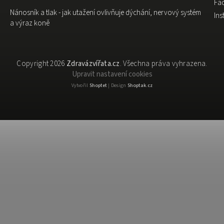
Fa
Nánosník a tlak - jak utažení ovlivňuje dýchání, nervový systém
In
a výraz koně
Copyright 2026
Zdravázvířata.cz
. Všechna práva vyhrazena.
Upravit nastavení cookies
Vytvořil
Shoptet
| Design
Shoptak.cz