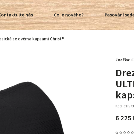
Kontaktujte nás
Co je nového?
Pasování sede
asická se dvěma kapsami Christ®
Značka:
C
Dre
ULT
kap
Kód:
CH57
6 225 