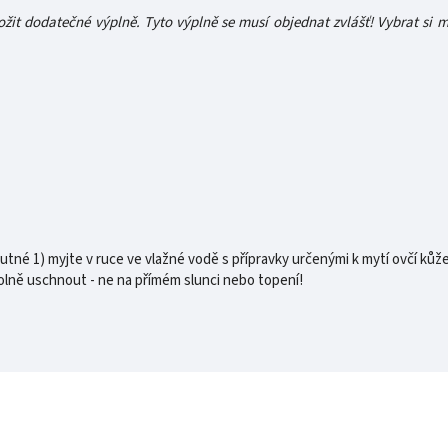
žit dodatečné výplně. Tyto výplně se musí objednat zvlášť! Vybrat si 
tné 1) myjte v ruce ve vlažné vodě s přípravky určenými k mytí ovčí kůže
olně uschnout - ne na přímém slunci nebo topení!