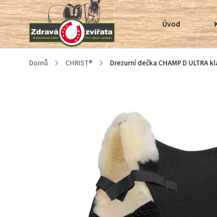
Úvod
Domů
/
CHRIST®
/
Drezurní dečka CHAMP D ULTRA kl