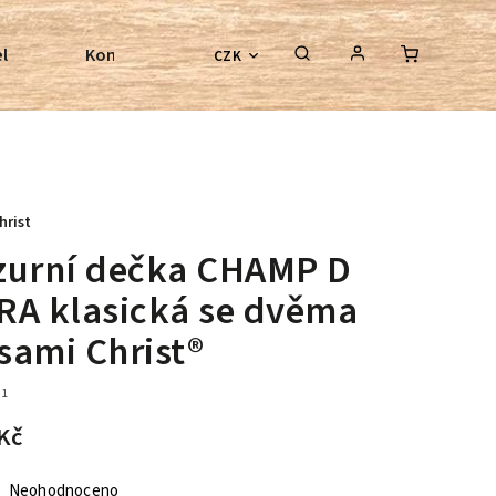
l
Kontroly bezkostrových sedel
Poradenství
CZK
hrist
zurní dečka CHAMP D
RA klasická se dvěma
sami Christ®
31
Kč
Neohodnoceno