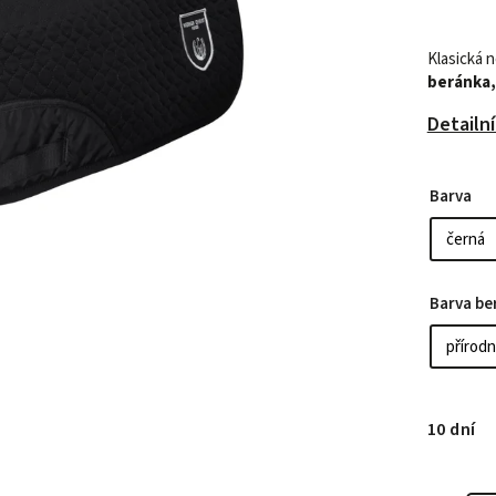
Klasická 
beránka,
Detailn
Barva
Barva be
10 dní