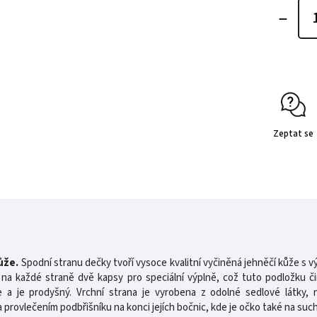
Zeptat se
ůže.
Spodní stranu dečky tvoří vysoce kvalitní vyčiněná jehněčí kůže s v
na každé straně dvě kapsy pro speciální výplně, což tuto podložku čin
je a je prodyšný. Vrchní strana je vyrobena z odolné sedlové látky,
 provlečením podbřišníku na konci jejích bočnic, kde je očko také na suc