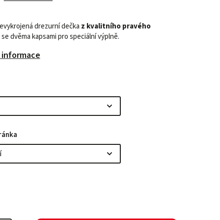
nevykrojená drezurní dečka
z kvalitního pravého
se dvěma kapsami pro speciální výplně.
í informace
ránka