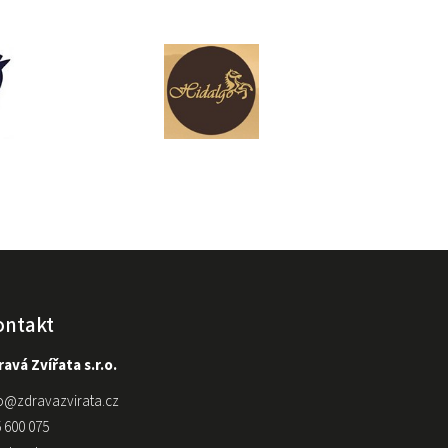
ontakt
avá Zvířata s.r.o.
o
@
zdravazvirata.cz
 600 075