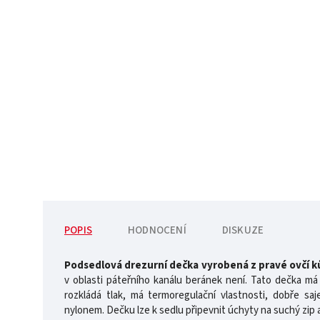
POPIS
HODNOCENÍ
DISKUZE
Podsedlová drezurní dečka vyrobená z pravé ovčí k
v oblasti páteřního kanálu beránek není. Tato dečka má 
rozkládá tlak, má termoregulační vlastnosti, dobře sa
nylonem. Dečku lze k sedlu připevnit úchyty na suchý zip a