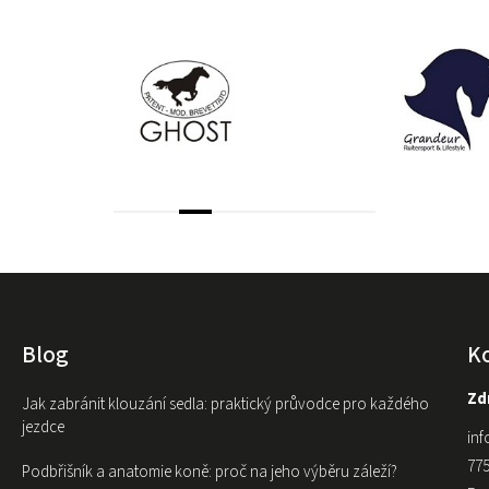
Blog
K
Zdr
Jak zabránit klouzání sedla: praktický průvodce pro každého
jezdce
inf
775
Podbřišník a anatomie koně: proč na jeho výběru záleží?