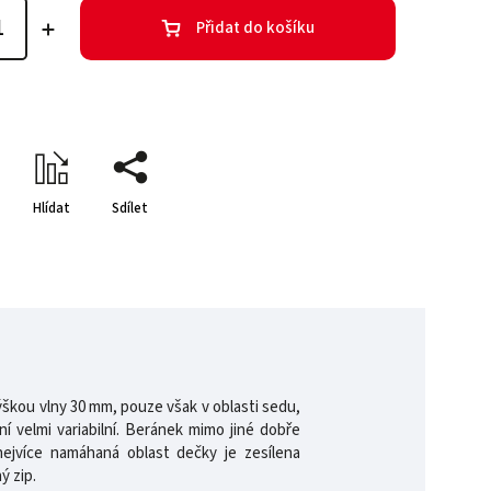
Přidat do košíku
Hlídat
Sdílet
ýškou vlny 30 mm, pouze však v oblasti sedu,
í velmi variabilní. Beránek mimo jiné dobře
 nejvíce namáhaná oblast dečky je zesílena
hý zip.