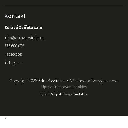
Kontakt
Zdravá Zvířata s.r.o.
info
@
zdravazvirata.cz
775 600 075
Facebook
Instagram
Copyright 2026
Zdravázvířata.cz
. Všechna práva vyhrazena.
Upravit nastavení cookies
Vytvořil
Shoptet
| Design
Shoptak.cz
×