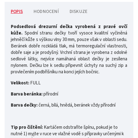
POPIS
HODNOCENÍ
DISKUZE
Podsedlová drezurní dečka vyrobená z pravé ovčí
kůže.
Spodní stranu dečky tvoří vysoce kvalitní vyčiněná
jehněčí kůže s výškou vlny 30 mm, pouze však v oblasti sedu.
Beránek dobře rozkládá tlak, má termoregulační vlastnosti,
dobře saje a je prodyšný. Vrchní strana je vyrobena z odolné
sedlové látky, nejvíce namáhaná oblast dečky je zesílena
nylonem. Dečku lze k sedlu připevnit úchyty na suchý zip a
provlečením podbřišníku na konci jejích bočnic.
Velikost:
FULL
Barva beránka:
přírodní
Barva dečky:
černá, bílá, hnědá, beránek vždy přírodní
Tip pro čištění:
Kartáčem odstraňte špínu, pokud je to
nutné 1) myjte v ruce ve vlažné vodě s přípravky určenými k