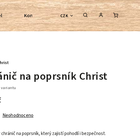
l
Kontroly bezkostrových sedel
Poradenství
CZK
hrist
ánič na poprsník Christ
 variantu
č
Neohodnoceno
 chránič na poprsník, který zajistí pohodlí i bezpečnost.