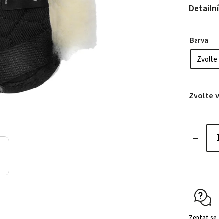
Detailn
Barva
Zvolte 
Zeptat se