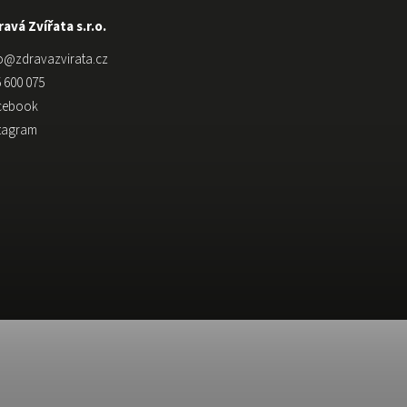
avá Zvířata s.r.o.
o
@
zdravazvirata.cz
 600 075
cebook
stagram