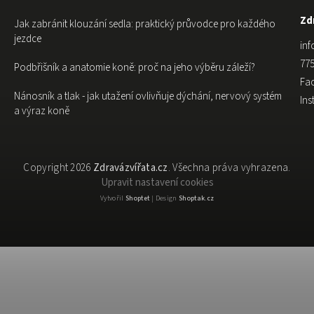
Zdr
Jak zabránit klouzání sedla: praktický průvodce pro každého
jezdce
inf
775
Podbřišník a anatomie koně: proč na jeho výběru záleží?
Fa
Nánosník a tlak - jak utažení ovlivňuje dýchání, nervový systém
In
a výraz koně
Copyright 2026
Zdravázvířata.cz
. Všechna práva vyhrazena.
Upravit nastavení cookies
Vytvořil
Shoptet
| Design
Shoptak.cz