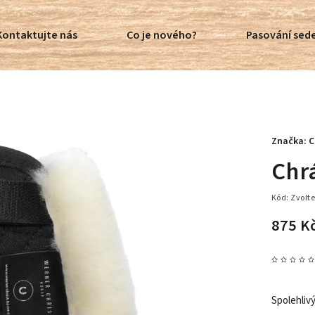
Kontaktujte nás
Co je nového?
Pasování sede
Značka:
C
Chr
Kód:
Zvolte
875 K
Spolehlivý