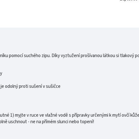
ku pomocí suchého zipu. Díky vyztužení prošívanou látkou si tlakový polš
ky
 je odolný proti sušení v sušičce
tné 1) myjte v ruce ve vlažné vodě s přípravky určenými k mytí ovčí kůže
olně uschnout - ne na přímém slunci nebo topení!