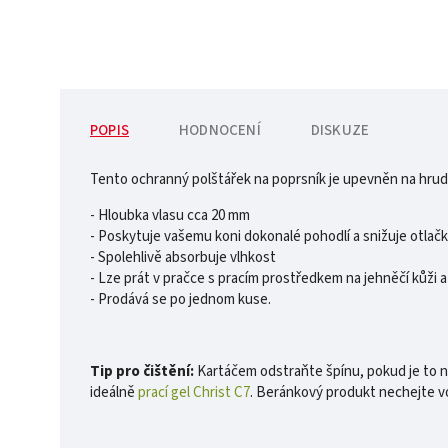
POPIS
HODNOCENÍ
DISKUZE
Tento ochranný polštářek na poprsník je upevněn na hrudní
- Hloubka vlasu cca 20 mm
- Poskytuje vašemu koni dokonalé pohodlí a snižuje otlač
- Spolehlivě absorbuje vlhkost
- Lze prát v pračce s pracím prostředkem na jehněčí kůži a
- Prodává se po jednom kuse.
Tip pro čištění:
Kartáčem odstraňte špínu, pokud je to nu
ideálně
prací gel Christ C7
. Beránkový produkt nechejte v