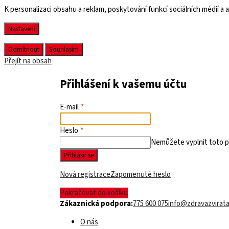
K personalizaci obsahu a reklam, poskytování funkcí sociálních médií a
Nastavení
Odmítnout
Souhlasím
Přejít na obsah
Přihlášení k vašemu účtu
E-mail
Heslo
Nemůžete vyplnit toto p
Přihlásit se
Nová registrace
Zapomenuté heslo
Pokračovat do košíku
Zákaznická podpora:
775 600 075
info@zdravazvirata
O nás