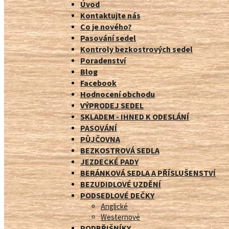
Úvod
Kontaktujte nás
Co je nového?
Pasování sedel
Kontroly bezkostrových sedel
Poradenství
Blog
Facebook
Hodnocení obchodu
VÝPRODEJ SEDEL
SKLADEM - IHNED K ODESLÁNÍ
PASOVÁNÍ
PŮJČOVNA
BEZKOSTROVÁ SEDLA
JEZDECKÉ PADY
BERÁNKOVÁ SEDLA A PŘÍSLUŠENSTVÍ
BEZUDIDLOVÉ UZDĚNÍ
PODSEDLOVÉ DEČKY
Anglické
Westernové
PODBŘIŠNÍKY