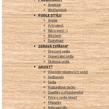
Anglické
Westernové
PODLE STYLU
Anglie
Vytrvalost
Něco mezi :-)
Western
Španělské
ZDRAVÁ ZVÍŘATA®
Drezurní sedla
Univerzální sedla
Skoková sedla
GHOST®
Výprodej skladových sedel
Sedlopady
Sedla
Podsedlové dečky
Doplňky a příslušenství
Péče o sedla Ghost
Příplatky
Náhradní díly