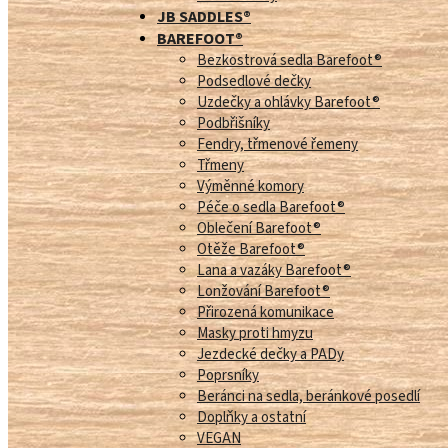
JB SADDLES®
BAREFOOT®
Bezkostrová sedla Barefoot®
Podsedlové dečky
Uzdečky a ohlávky Barefoot®
Podbřišníky
Fendry, třmenové řemeny
Třmeny
Výměnné komory
Péče o sedla Barefoot®
Oblečení Barefoot®
Otěže Barefoot®
Lana a vazáky Barefoot®
Lonžování Barefoot®
Přirozená komunikace
Masky proti hmyzu
Jezdecké dečky a PADy
Poprsníky
Beránci na sedla, beránkové posedlí
Doplňky a ostatní
VEGAN