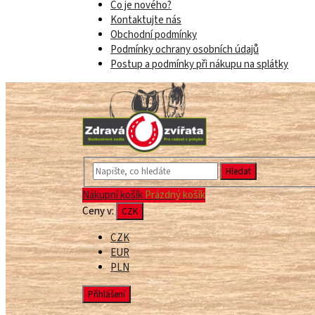
Co je nového?
Kontaktujte nás
Obchodní podmínky
Podmínky ochrany osobních údajů
Postup a podmínky při nákupu na splátky
Hledat
Nákupní košík
Prázdný košík
Ceny v:
CZK
CZK
EUR
PLN
Přihlášení