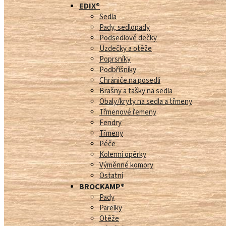
EDIX®
Sedla
Pady, sedlopady
Podsedlové dečky
Uzdečky a otěže
Poprsníky
Podbřišníky
Chrániče na posedlí
Brašny a tašky na sedla
Obaly/kryty na sedla a třmeny
Třmenové řemeny
Fendry
Třmeny
Péče
Kolenní opěrky
Výměnné komory
Ostatní
BROCKAMP®
Pady
Parelky
Otěže