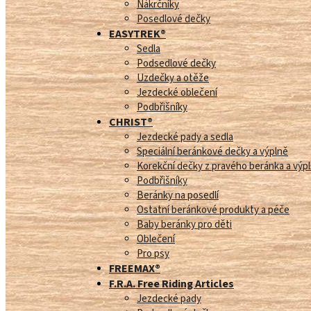
Nákrčníky
Posedlové dečky
EASYTREK®
Sedla
Podsedlové dečky
Uzdečky a otěže
Jezdecké oblečení
Podbřišníky
CHRIST®
Jezdecké pady a sedla
Speciální beránkové dečky a výplně
Korekční dečky z pravého beránka a výp
Podbřišníky
Beránky na posedlí
Ostatní beránkové produkty a péče
Baby beránky pro děti
Oblečení
Pro psy
FREEMAX®
F.R.A. Free Riding Articles
Jezdecké pady