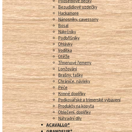
Podsedlové dečky
Bezudidlové uzdečky
Hackamore
Nánosníky, cavessony
Bosal
Nákrčníky
Podbřišníky
Ohlávky
Vodítka
Otěže
Třmenové řemeny
Lonžování
Brašny, tašky
Chrániče, návleky
Péče
Krmné doplňky
Podkovářské a trimerské vybavení
Produkty na kopyta
Oblečení, doplňky
Náhradní díly
ACAVALLO®
GRANDEUR®