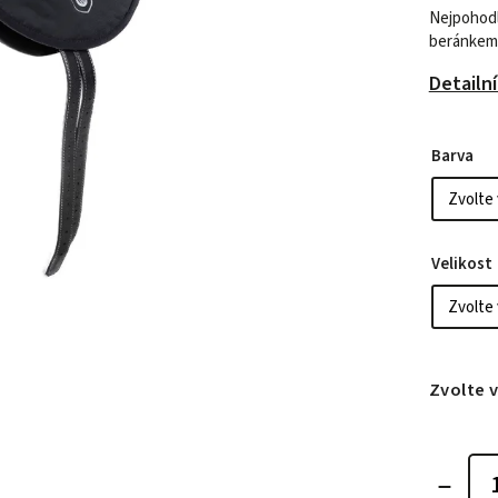
Nejpohodln
beránkem
Detailn
Barva
Velikost
Zvolte 