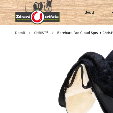
Úvod
Domů
/
CHRIST®
/
Bareback Pad Cloud Spez + Christ