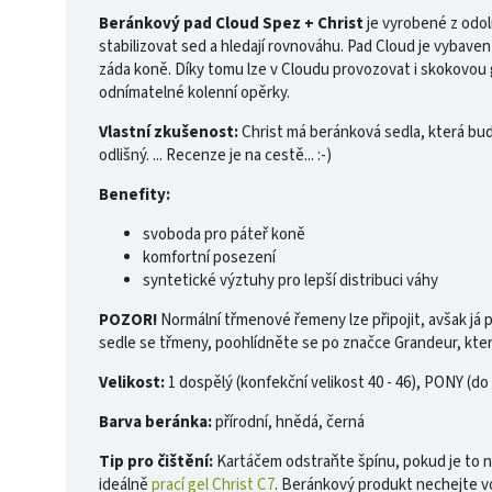
Beránkový pad Cloud Spez + Christ
je vyrobené z odol
stabilizovat sed a hledají rovnováhu. Pad Cloud je vybav
záda koně. Díky tomu lze v Cloudu provozovat i skokovou gy
odnímatelné kolenní opěrky.
Vlastní zkušenost:
Christ má beránková sedla, která bud
odlišný. ... Recenze je na cestě... :-)
Benefity:
svoboda pro páteř koně
komfortní posezení
syntetické výztuhy pro lepší distribuci váhy
POZOR!
Normální třmenové řemeny lze připojit, avšak j
sedle se třmeny, poohlídněte se po značce Grandeur, kter
Velikost:
1 dospělý (konfekční velikost 40 - 46), PONY (do
Barva beránka:
přírodní, hnědá, černá
Tip pro čištění:
Kartáčem odstraňte špínu, pokud je to nu
ideálně
prací gel Christ C7
. Beránkový produkt nechejte v