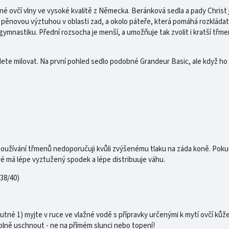
né ovčí vlny ve vysoké kvalitě z Německa. Beránková sedla a pady Christ 
en pěnovou výztuhou v oblasti zad, a okolo páteře, která pomáhá rozklá
mnastiku. Přední rozsocha je menší, a umožňuje tak zvolit i kratší třmen
ete milovat. Na první pohled sedlo podobné Grandeur Basic, ale když ho 
á používání třmenů nedoporučuji kvůli zvýšenému tlaku na záda koně. P
é má lépe vyztužený spodek a lépe distribuuje váhu.
 38/40)
tné 1) myjte v ruce ve vlažné vodě s přípravky určenými k mytí ovčí kůže
olně uschnout - ne na přímém slunci nebo topení!