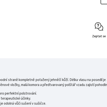
Zeptat se
 spodní straně kompletně potažený jehněčí kůží. Délka vlasu na posedlí 
 pěnové vložky, malá komora a předtvarovaný polštář vzadu zajistí pohod
ro perfektní polstrování.
 terapeutické účinky.
je odolná vůči sušení v sušičce.