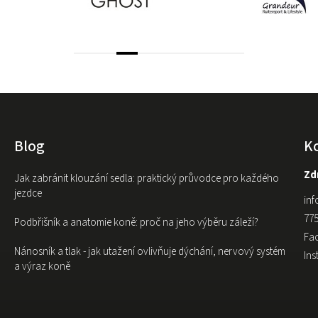
Blog
K
Zdr
Jak zabránit klouzání sedla: praktický průvodce pro každého
jezdce
inf
775
Podbřišník a anatomie koně: proč na jeho výběru záleží?
Fa
Nánosník a tlak - jak utažení ovlivňuje dýchání, nervový systém
In
a výraz koně