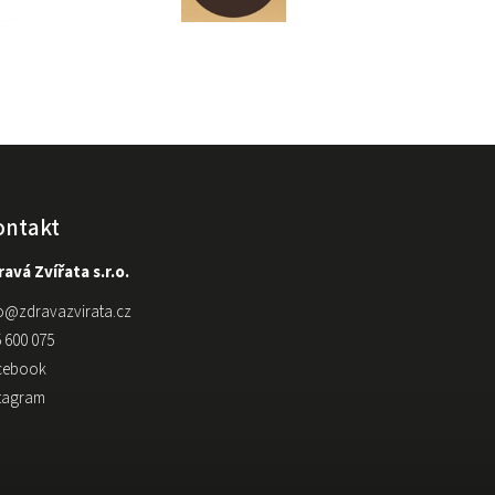
ontakt
avá Zvířata s.r.o.
o
@
zdravazvirata.cz
 600 075
cebook
stagram