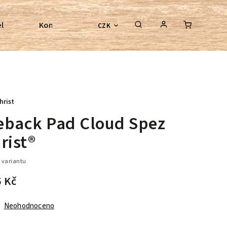
l
Kontroly bezkostrových sedel
Poradenství
CZK
hrist
eback Pad Cloud Spez
rist®
 variantu
5 Kč
Neohodnoceno