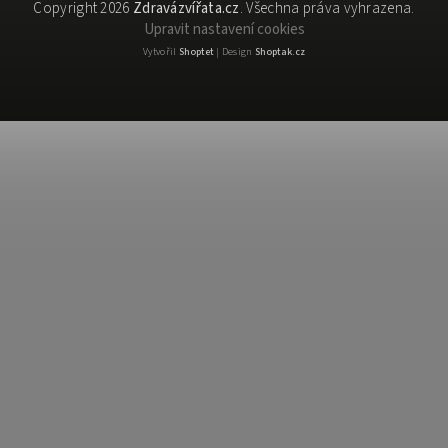
Copyright 2026
Zdravázvířata.cz
. Všechna práva vyhrazena.
Upravit nastavení cookies
Vytvořil
Shoptet
| Design
Shoptak.cz