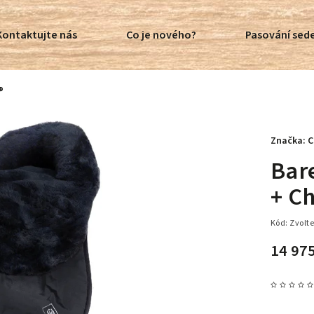
Kontaktujte nás
Co je nového?
Pasování sede
®
Značka:
C
Bar
+ Ch
Kód:
Zvolte
14 97