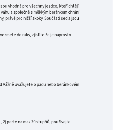
jsou vhodná pro všechny jezdce, kteří chtějí
dat váhu a společně s měkkým beránkem chrání
y, právě pro nižší skoky. Součástí sedla jsou
vezmete do ruky, zjistíte že je naprosto
okud Vážně uvažujete o padu nebo beránkovém
, 2) perte na max 30 stupňů, používejte