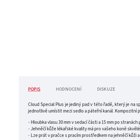
POPIS
HODNOCENÍ
DISKUZE
Cloud Special Plus je jediný pad v této řadě, který je na
jednotlivě umístit mezi sedlo a páteřní kanál. Kompozitní
- Hloubka vlasu 30 mm v sedací části a 15 mm po stranách p
- Jehněčí kůže lékařské kvality má pro vašeho koně skvělé
- Lze prát v pračce s pracím prostředkem na jehněčí kůži a 