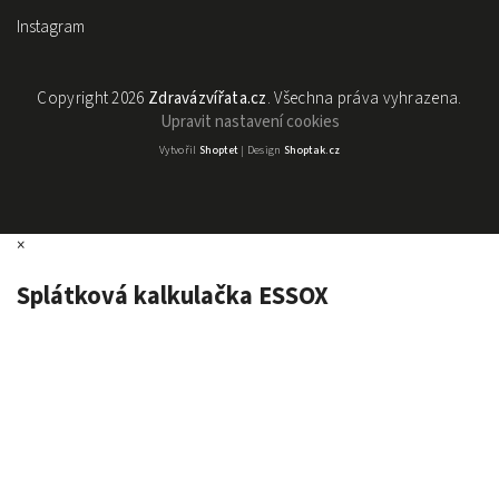
Instagram
Copyright 2026
Zdravázvířata.cz
. Všechna práva vyhrazena.
Upravit nastavení cookies
Vytvořil
Shoptet
| Design
Shoptak.cz
×
Splátková kalkulačka ESSOX