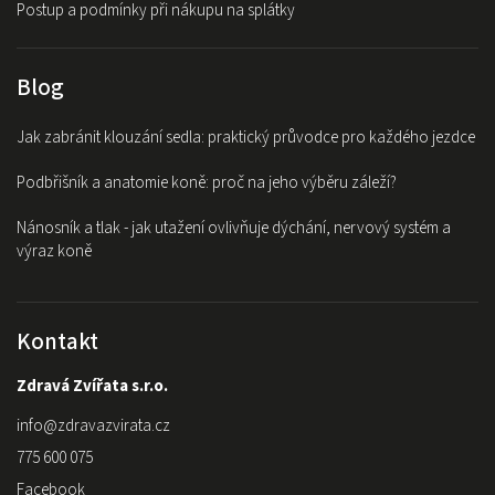
Postup a podmínky při nákupu na splátky
Blog
Jak zabránit klouzání sedla: praktický průvodce pro každého jezdce
Podbřišník a anatomie koně: proč na jeho výběru záleží?
Nánosník a tlak - jak utažení ovlivňuje dýchání, nervový systém a
výraz koně
Kontakt
Zdravá Zvířata s.r.o.
info
@
zdravazvirata.cz
775 600 075
Facebook