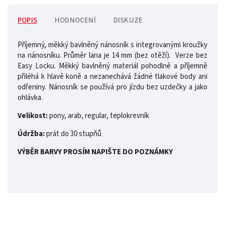
POPIS
HODNOCENÍ
DISKUZE
Příjemný, měkký bavlněný nánosník s integrovanými kroužky
na nánosníku. Průměr lana je 14 mm (bez otěží). Verze bez
Easy Locku. Měkký bavlněný materiál pohodlně a příjemně
přiléhá k hlavě koně a nezanechává žádné tlakové body ani
odřeniny. Nánosník se používá pro jízdu bez uzdečky a jako
ohlávka.
Velikost:
pony, arab, regular, teplokrevník
Údržba:
prát do 30 stupňů
VÝBĚR BARVY PROSÍM NAPIŠTE DO POZNÁMKY