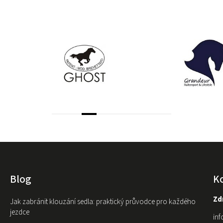
Blog
K
Zdr
Jak zabránit klouzání sedla: praktický průvodce pro každého
jezdce
inf