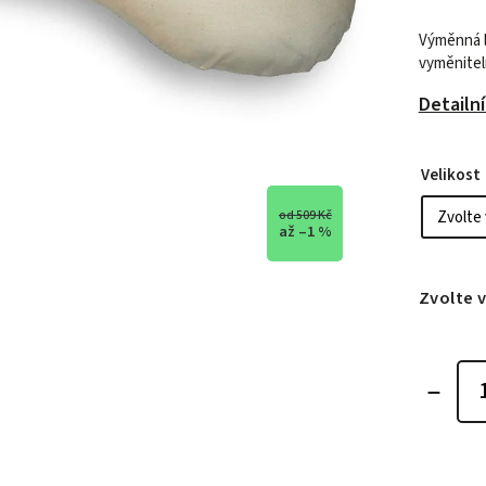
Výměnná l
vyměnitel
Detailn
Velikost
od 509 Kč
až –1 %
Zvolte 