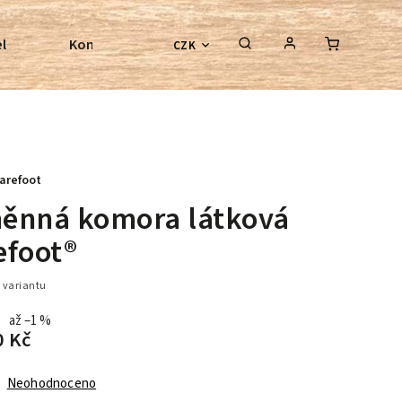
l
Kontroly bezkostrových sedel
Poradenství
CZK
arefoot
ěnná komora látková
efoot®
 variantu
až –1 %
0 Kč
Neohodnoceno