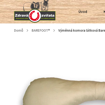
Úvod
Domů
/
BAREFOOT®
/
Výměnná komora látková Bar