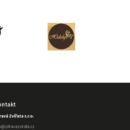
ontakt
avá Zvířata s.r.o.
o
@
zdravazvirata.cz