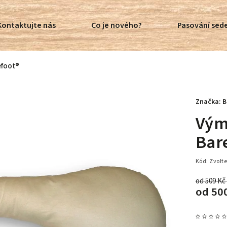
Kontaktujte nás
Co je nového?
Pasování sede
efoot®
Značka:
B
Vým
Bar
Kód:
Zvolte
od 509 Kč
od
50