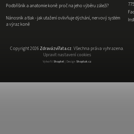
775
Podbřišník a anatomie koně: proč na jeho výběru záleží?
Fa
Nánosník a tlak - jak utažení ovlivňuje dýchání, nervový systém
In
a výraz koně
Copyright 2026
Zdravázvířata.cz
. Všechna práva vyhrazena.
Upravit nastavení cookies
Vytvořil
Shoptet
| Design
Shoptak.cz