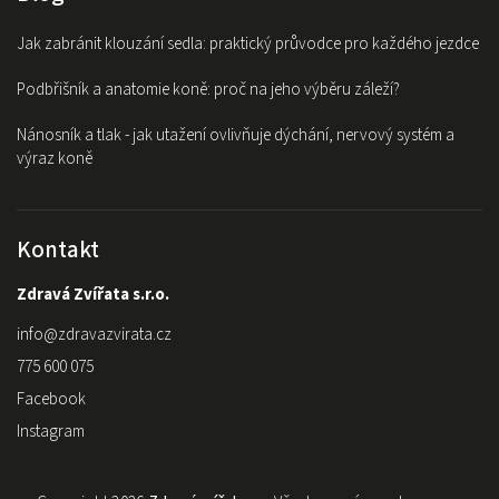
Jak zabránit klouzání sedla: praktický průvodce pro každého jezdce
Podbřišník a anatomie koně: proč na jeho výběru záleží?
Nánosník a tlak - jak utažení ovlivňuje dýchání, nervový systém a
výraz koně
Kontakt
Zdravá Zvířata s.r.o.
info
@
zdravazvirata.cz
775 600 075
Facebook
Instagram