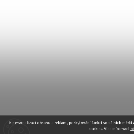
K personalizaci obsahu a reklam, poskytování funkcí sociálních médií
cookies. Více informací
z