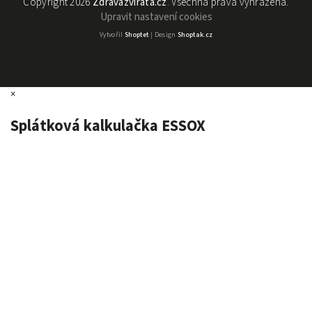
Copyright 2026
Zdravázvířata.cz
. Všechna práva vyhrazena.
Upravit nastavení cookies
Vytvořil
Shoptet
| Design
Shoptak.cz
×
Splátková kalkulačka ESSOX