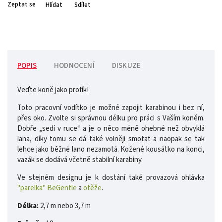
Zeptat se
Hlídat
Sdílet
POPIS
HODNOCENÍ
DISKUZE
Veďte koně jako profík!
Toto pracovní vodítko je možné zapojit karabinou i bez ní,
přes oko. Zvolte si správnou délku pro práci s Vaším koněm.
Dobře „sedí v ruce“ a je o něco méně ohebné než obvyklá
lana, díky tomu se dá také volněji smotat a naopak se tak
lehce jako běžné lano nezamotá. Kožené kousátko na konci,
vazák se dodává včetně stabilní karabiny.
Ve stejném designu je k dostání také provazová ohlávka
"parelka" BeGentle
a
otěže
.
Délka:
2,7 m nebo 3,7 m