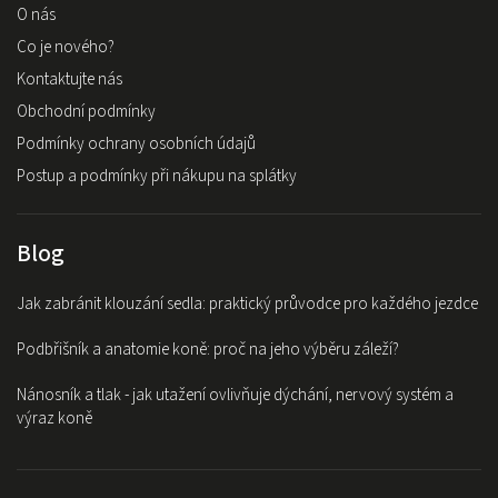
O nás
Co je nového?
Kontaktujte nás
Obchodní podmínky
Podmínky ochrany osobních údajů
Postup a podmínky při nákupu na splátky
Blog
Jak zabránit klouzání sedla: praktický průvodce pro každého jezdce
Podbřišník a anatomie koně: proč na jeho výběru záleží?
Nánosník a tlak - jak utažení ovlivňuje dýchání, nervový systém a
výraz koně