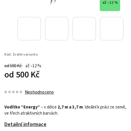
až –12 %
Kód:
Zvolte variantu
od 500 Kč
až –12 %
od
500 Kč
Neohodnoceno
Vodítko “Energy“
– v délce
2,7 m a 3,7 m
. Ideální k práci ze země,
ve třech atraktivních barvách.
Detailní informace