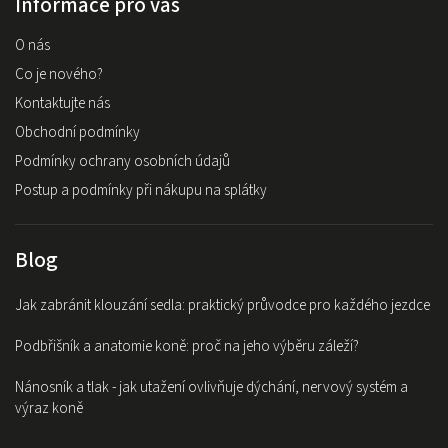
Informace pro vás
O nás
Co je nového?
Kontaktujte nás
Obchodní podmínky
Podmínky ochrany osobních údajů
Postup a podmínky při nákupu na splátky
Blog
Jak zabránit klouzání sedla: praktický průvodce pro každého jezdce
Podbřišník a anatomie koně: proč na jeho výběru záleží?
Nánosník a tlak - jak utažení ovlivňuje dýchání, nervový systém a
výraz koně