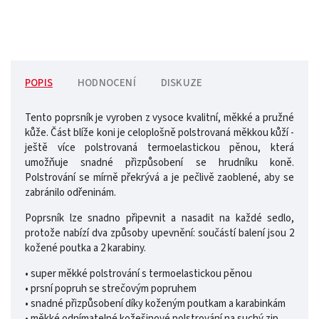
POPIS
HODNOCENÍ
DISKUZE
Tento poprsník je vyroben z vysoce kvalitní, měkké a pružné
kůže. Část blíže koni je celoplošně polstrovaná měkkou kůží -
ještě více polstrovaná termoelastickou pěnou, která
umožňuje snadné přizpůsobení se hrudníku koně.
Polstrování se mírně překrývá a je pečlivě zaoblené, aby se
zabránilo odřeninám.
Poprsník lze snadno připevnit a nasadit na každé sedlo,
protože nabízí dva způsoby upevnění: součástí balení jsou 2
kožené poutka a 2 karabiny.
• super měkké polstrování s termoelastickou pěnou
• prsní popruh se strečovým popruhem
• ​​snadné přizpůsobení díky koženým poutkam a karabinkám
• měkké odnímatelné kožešinové polstrování na suchý zip