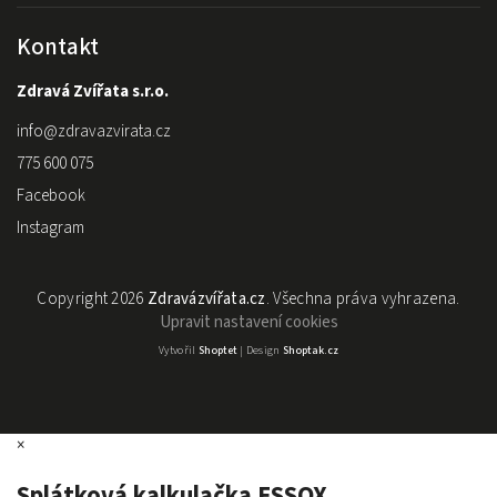
Kontakt
Zdravá Zvířata s.r.o.
info
@
zdravazvirata.cz
775 600 075
Facebook
Instagram
Copyright 2026
Zdravázvířata.cz
. Všechna práva vyhrazena.
Upravit nastavení cookies
Vytvořil
Shoptet
| Design
Shoptak.cz
×
Splátková kalkulačka ESSOX