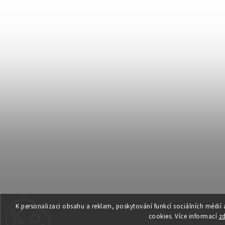
K personalizaci obsahu a reklam, poskytování funkcí sociálních médií
cookies. Více informací
z