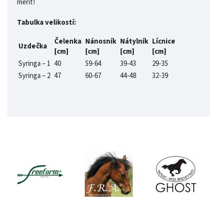
měřit!
Tabulka velikostí:
Čelenka
Nánosník
Nátylník
Lícnice
Uzdečka
[cm]
[cm]
[cm]
[cm]
Syringa – 1
40
59-64
39-43
29-35
Syringa – 2
47
60-67
44-48
32-39