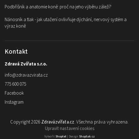
Podbřišník a anatomie koně: proč na jeho výběru záleží?
Nánosník a tlak - jak utažení ovlivňuje dýchání, nervový systém a
výraz koně
Kontakt
Zdravá Zvířata s.r.o.
info
@
zdravazvirata.cz
775 600 075
Facebook
Instagram
Copyright 2026
Zdravázvířata.cz
. Všechna práva vyhrazena.
Upravit nastavení cookies
Vytvořil
Shoptet
| Design
Shoptak.cz