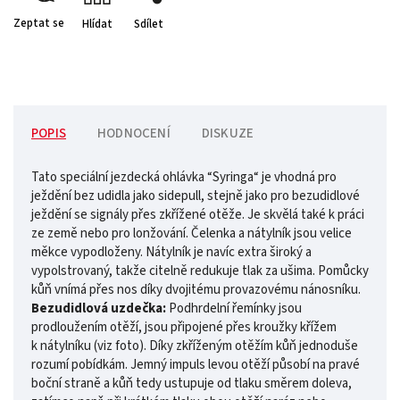
Zeptat se
Hlídat
Sdílet
POPIS
HODNOCENÍ
DISKUZE
Tato speciální jezdecká ohlávka “Syringa“ je vhodná pro
ježdění bez udidla jako sidepull, stejně jako pro bezudidlové
ježdění se signály přes zkřížené otěže. Je skvělá také k práci
ze země nebo pro lonžování. Čelenka a nátylník jsou velice
měkce vypodloženy. Nátylník je navíc extra široký a
vypolstrovaný, takže citelně redukuje tlak za ušima. Pomůcky
kůň vnímá přes nos díky dvojitému provazovému nánosníku.
Bezudidlová uzdečka:
Podhrdelní řemínky jsou
prodloužením otěží, jsou připojené přes kroužky křížem
k nátylníku (viz foto). Díky zkříženým otěžím kůň jednoduše
rozumí pobídkám. Jemný impuls levou otěží působí na pravé
boční straně a kůň tedy ustupuje od tlaku směrem doleva,