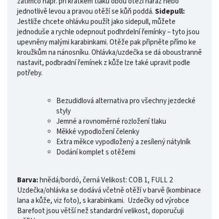
zatímco např. při krátkém tlaku obou otěží naráz nebo
jednotlivě levou a pravou otěží se kůň poddá.
Sidepull:
Jestliže chcete ohlávku použít jako sidepull, můžete
jednoduše a rychle odepnout podhrdelní řemínky – tyto jsou
upevněny malými karabinkami. Otěže pak připněte přímo ke
kroužkům na nánosníku. Ohlávka/uzdečka se dá oboustranně
nastavit, podbradní řemínek z kůže lze také upravit podle
potřeby.
Bezudidlová alternativa pro všechny jezdecké
styly
Jemné a rovnoměrné rozložení tlaku
Měkké vypodložení čelenky
Extra měkce vypodložený a zesílený nátylník
Dodání komplet s otěžemi
Barva:
hnědá/bordó, černá Velikost: COB 1, FULL 2
Uzdečka/ohlávka se dodává včetně otěží v barvě (kombinace
lana a kůže, viz foto), s karabinkami. Uzdečky od výrobce
Barefoot jsou větší než standardní velikost, doporučuji