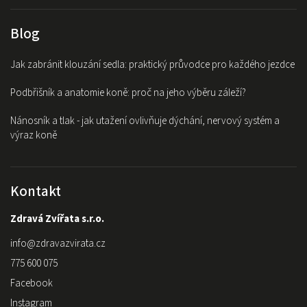
Blog
Jak zabránit klouzání sedla: praktický průvodce pro každého jezdce
Podbřišník a anatomie koně: proč na jeho výběru záleží?
Nánosník a tlak - jak utažení ovlivňuje dýchání, nervový systém a
výraz koně
Kontakt
Zdravá Zvířata s.r.o.
info
@
zdravazvirata.cz
775 600 075
Facebook
Instagram