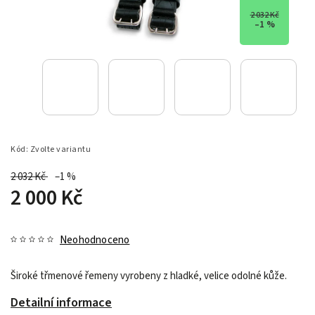
2 032 Kč
–1 %
Kód:
Zvolte variantu
2 032 Kč
–1 %
2 000 Kč
Neohodnoceno
Široké třmenové řemeny v
yrobeny z hladké, velice odolné kůže.
Detailní informace