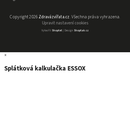
Copyright 2026
Zdravázvířata.cz
. Všechna práva vyhrazena.
Upravit nastavení cookies
Vytvořil
Shoptet
| Design
Shoptak.cz
×
Splátková kalkulačka ESSOX