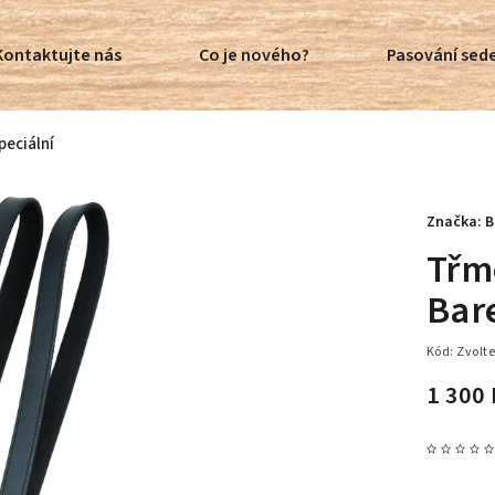
Kontaktujte nás
Co je nového?
Pasování sede
eciální
Značka:
B
Třm
Bare
Kód:
Zvolte
1 300 