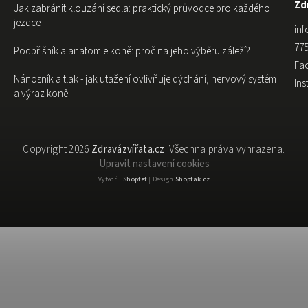
Zdr
Jak zabránit klouzání sedla: praktický průvodce pro každého
jezdce
inf
775
Podbřišník a anatomie koně: proč na jeho výběru záleží?
Fa
Nánosník a tlak - jak utažení ovlivňuje dýchání, nervový systém
In
a výraz koně
Copyright 2026
Zdravázvířata.cz
. Všechna práva vyhrazena.
Upravit nastavení cookies
Vytvořil
Shoptet
| Design
Shoptak.cz