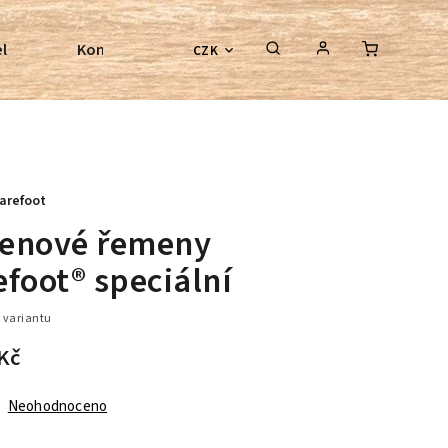
l
Kontroly bezkostrových sedel
Poradenství
CZK
arefoot
enové řemeny
foot® speciální
 variantu
Kč
Neohodnoceno