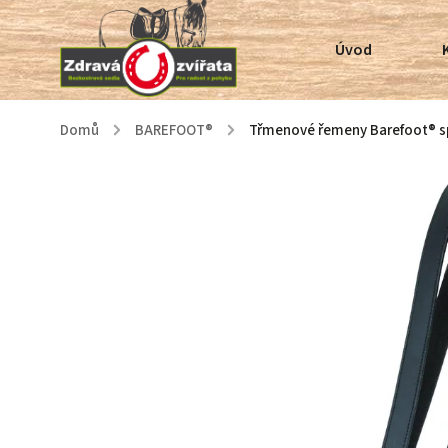
Úvod
Domů
/
BAREFOOT®
/
Třmenové řemeny Barefoot® sp