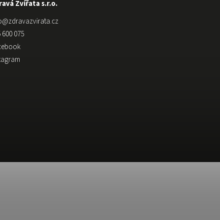
avá Zvířata s.r.o.
o
@
zdravazvirata.cz
 600 075
cebook
stagram