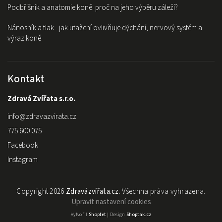
Podbřišník a anatomie koně: proč na jeho výběru záleží?
Nánosník a tlak - jak utažení ovlivňuje dýchání, nervový systém a
výraz koně
Kontakt
Zdravá Zvířata s.r.o.
info
@
zdravazvirata.cz
775 600 075
Facebook
Instagram
Copyright 2026
Zdravázvířata.cz
. Všechna práva vyhrazena.
Upravit nastavení cookies
Vytvořil
Shoptet
| Design
Shoptak.cz