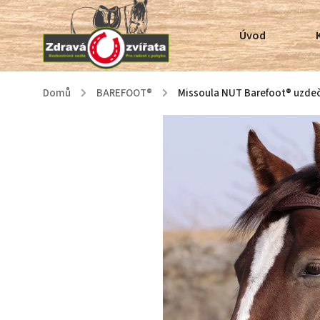
Úvod
Domů
/
BAREFOOT®
/
Missoula NUT Barefoot® uzde