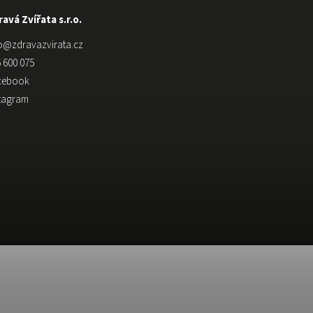
avá Zvířata s.r.o.
o
@
zdravazvirata.cz
 600 075
cebook
stagram