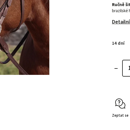
Ručně ši
brazilské
Detailn
14 dní
Zeptat se