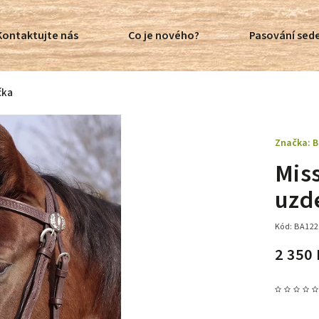
Kontaktujte nás
Co je nového?
Pasování sede
čka
Značka:
B
Mis
uzd
Kód:
BA122
2 350 