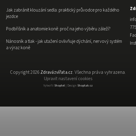
Zdr
Jak zabránit klouzání sedla: praktický průvodce pro každého
jezdce
inf
775
Podbřišník a anatomie koně: proč na jeho výběru záleží?
Fa
Nánosník a tlak - jak utažení ovlivňuje dýchání, nervový systém
In
a výraz koně
Copyright 2026
Zdravázvířata.cz
. Všechna práva vyhrazena.
Upravit nastavení cookies
Vytvořil
Shoptet
| Design
Shoptak.cz