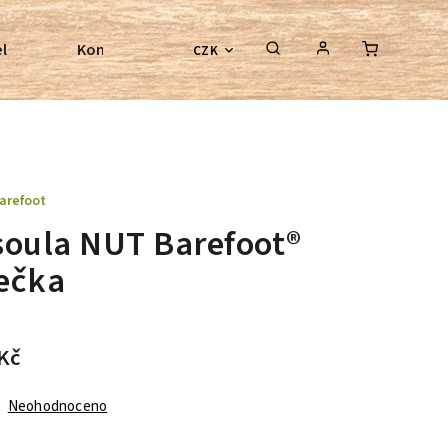
l
Kontroly bezkostrových sedel
Poradenství
CZK
arefoot
soula NUT Barefoot®
ečka
Kč
Neohodnoceno