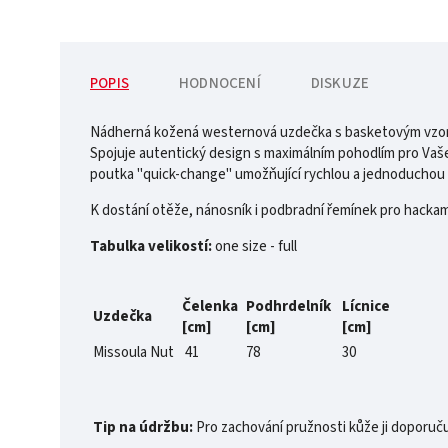
POPIS
HODNOCENÍ
DISKUZE
Nádherná kožená westernová uzdečka s basketovým vzorem,
Spojuje autentický design s maximálním pohodlím pro Vašeh
poutka "quick-change" umožňující rychlou a jednoduchou v
K dostání otěže, nánosník i podbradní řemínek pro hackam
Tabulka velikostí:
one size - full
Čelenka
Podhrdelník
Lícnice
Uzdečka
[cm]
[cm]
[cm]
Missoula Nut
41
78
30
Tip na údržbu:
Pro zachování pružnosti kůže ji doporuču