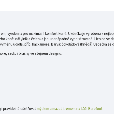
 vyrobená pro maximální komfort koně. Uzdečka je vyrobena z nejlepší b
o koně: nátylník a čelenka jsou nenápadně vypolstrované. Lícnice se dají
ýměnu udidla, příp. hackamore. Barva: čokoládová (hnědá) Uzdečka se do
ore, sedlo i brašny ve stejném designu.
ji pravidelně ošetřovat
mýdlem a mazat krémem na kůži Barefoot.