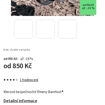
od 991 Kč
až –19 %
Kód:
Zvolte variantu
od 991 Kč
až –19 %
od
850 Kč
1 hodnocení
Klecové bezpečnostní třmeny Barefoot
®
.
Detailní informace