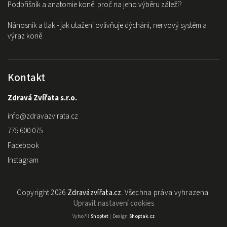
Podbřišník a anatomie koně: proč na jeho výběru záleží?
Nánosník a tlak - jak utažení ovlivňuje dýchání, nervový systém a
výraz koně
Kontakt
Zdravá Zvířata s.r.o.
info
@
zdravazvirata.cz
775 600 075
Facebook
Instagram
Copyright 2026
Zdravázvířata.cz
. Všechna práva vyhrazena.
Upravit nastavení cookies
Vytvořil
Shoptet
| Design
Shoptak.cz