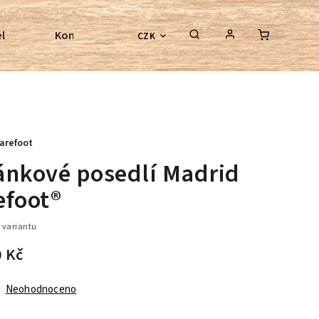
l
Kontroly bezkostrových sedel
Poradenství
CZK
arefoot
ánkové posedlí Madrid
efoot®
 variantu
0 Kč
Neohodnoceno