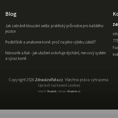
Blog
K
Zdr
Jak zabránit klouzání sedla: praktický průvodce pro každého
jezdce
inf
775
Podbřišník a anatomie koně: proč na jeho výběru záleží?
Fa
Nánosník a tlak - jak utažení ovlivňuje dýchání, nervový systém
In
a výraz koně
Copyright 2026
Zdravázvířata.cz
. Všechna práva vyhrazena.
Upravit nastavení cookies
Vytvořil
Shoptet
| Design
Shoptak.cz