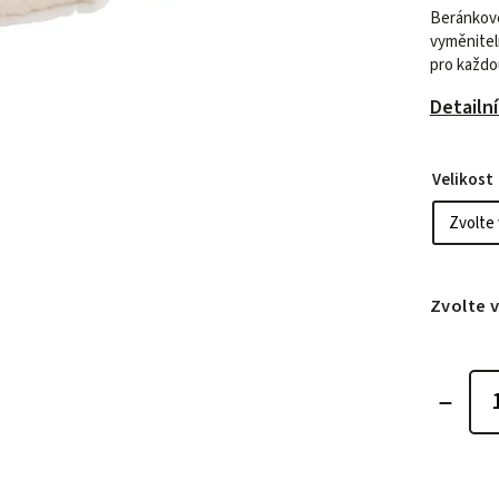
Beránkové
vyměnitel
pro každou
Detailn
Velikost
Zvolte 