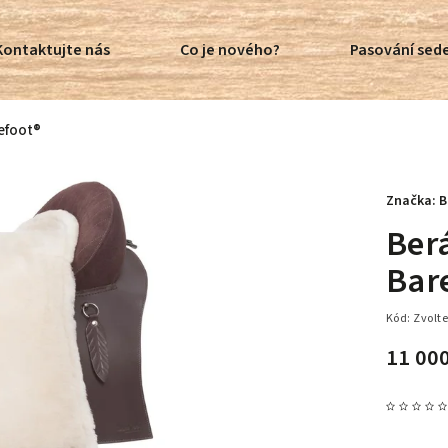
Kontaktujte nás
Co je nového?
Pasování sede
efoot®
Značka:
B
Ber
Bar
Kód:
Zvolte
11 00