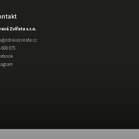
ontakt
avá Zvířata s.r.o.
o
@
zdravazvirata.cz
 600 075
cebook
stagram