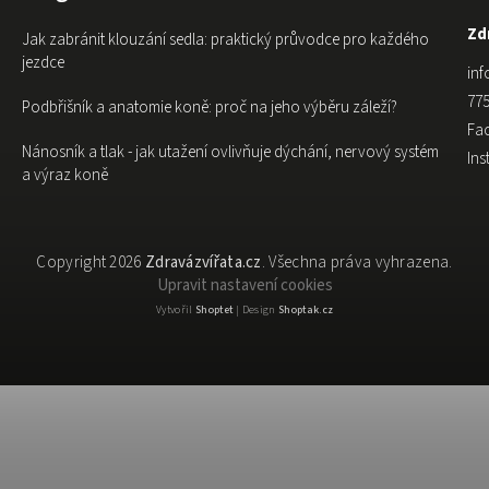
Zdr
Jak zabránit klouzání sedla: praktický průvodce pro každého
jezdce
inf
775
Podbřišník a anatomie koně: proč na jeho výběru záleží?
Fa
Nánosník a tlak - jak utažení ovlivňuje dýchání, nervový systém
In
a výraz koně
Copyright 2026
Zdravázvířata.cz
. Všechna práva vyhrazena.
Upravit nastavení cookies
Vytvořil
Shoptet
| Design
Shoptak.cz