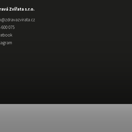
avá Zvířata s.r.o.
o
@
zdravazvirata.cz
 600 075
cebook
stagram