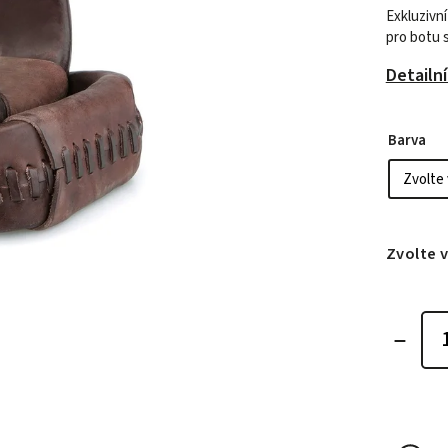
Exkluzivn
pro botu 
Detailn
Barva
Zvolte 