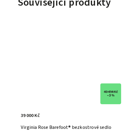
Související produkty
40 494 Kč
–3 %
39 000 Kč
Virginia Rose Barefoot® bezkostrové sedlo