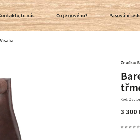
Kontaktujte nás
Co je nového?
Pasování sede
Visalia
Značka:
B
Bar
třm
Kód:
Zvolte
3 300 