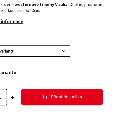
í kožené
westernové třmeny Visalia.
Odolné, prostorné
se šířkou nášlapu 13cm.
í informace
variantu
Přidat do košíku