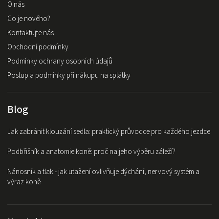
O nás
Co je nového?
Kontaktujte nás
Obchodní podmínky
Podmínky ochrany osobních údajů
Postup a podmínky při nákupu na splátky
Blog
Jak zabránit klouzání sedla: praktický průvodce pro každého jezdce
Podbřišník a anatomie koně: proč na jeho výběru záleží?
Nánosník a tlak - jak utažení ovlivňuje dýchání, nervový systém a
výraz koně