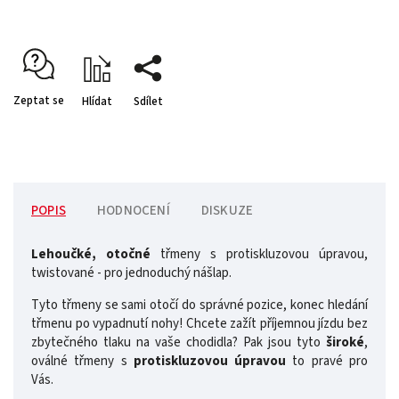
Zeptat se
Hlídat
Sdílet
POPIS
HODNOCENÍ
DISKUZE
Lehoučké, otočné
třmeny s protiskluzovou úpravou,
twistované - pro jednoduchý nášlap.
Tyto třmeny se sami otočí do správné pozice, konec hledání
třmenu po vypadnutí nohy! Chcete zažít příjemnou jízdu bez
zbytečného tlaku na vaše chodidla? Pak jsou tyto
široké
,
oválné třmeny s
protiskluzovou úpravou
to pravé pro
Vás.